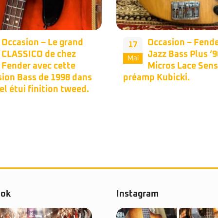
Occasion – Le grand
Occasion – Fend
17
CLASSICO de chez
Jazz Bass Plus ‘9
Mai
Fender avec cette
Micros Lace Sens
sion Bass de 1998 dans
préamp Kubicki.
el étui finition tweed.
ook
Instagram