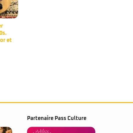
er
Occasion –
17
11
0s.
Steinberger XP2.
Mai
Mai
or et
Manche carbone,
micros EMG.Made in
Partenaire Pass Culture