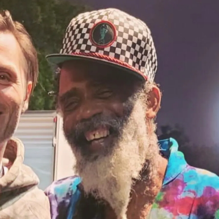
Classic Vibe Jazz Bass
Classic Vibe Precision
Classic Vibe Jaguar
Classic Vibe Mustang
BASSES UKULÉLÉS
Classic Vibe Telecaster
Paranormal
Cordoba
Sterling by Music Man
Fender
Kala
Série Stingray Short Scale
Ortega
Serie Stingray Ray2 Intro Series
Serie Stingray Ray4/5
Serie Stingray Ray24/25
Serie Stingray Ray34/35
Warwick / Rockbass
Yamaha
Serie BB
Serie TRB
Serie TRBX
Signature