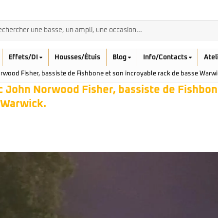
Effets/DI
Housses/Étuis
Blog
Info/Contacts
Atel
wood Fisher, bassiste de Fishbone et son incroyable rack de basse Warwi
c John Norwood Fisher, bassiste de Fishbon
 Warwick.
BASSES ACOUSTIQ
Breedlove
Rickenbacker
Fender
Sadowsky
Furch
Sandberg
Guild
Sigma
Squier
Takamine
Affinity
Serie Mini