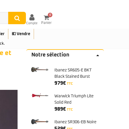
0
Panier
Compte
ier
💶 Vendre
ck.
e et
Notre sélection
Ibanez SR605-E BKT
UES
Black Stained Burst
979
€
TTC
Warwick Triumph Lite
Solid Red
989
€
TTC
Ibanez SR306-EB Noire
529
€