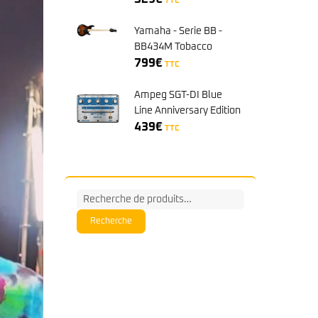
TTC
Yamaha - Serie BB -
BB434M Tobacco
Brown Sunburst
799
€
TTC
Ampeg SGT-DI Blue
Line Anniversary Edition
439
€
TTC
Recherche
pour :
Recherche