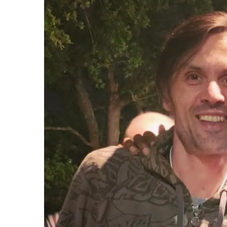
miKro
American Pro II
Contrebasse UB
Nouveau
American Pro Classic
Kala
American Ultra II
Lakland
American Vintage II
Marcus Miller Sire
Artist Series
Nouveau
Serie F10
Vintera III
Serie M2
Vintera II
Serie P5
Player II
Serie P7
Made in Japan
Nouveau
Serie U5
Standard
Serie V3
Gold Foil
Serie V5
Flight
Serie V7
Godin
Serie Z3
Guild
Serie Z7
Gretsch
Markbass
Exclusivité
GMR
Marleaux
Bassforce
Music Man
Hagstrom
Prodipe