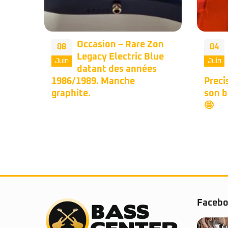
Occasion – Rare Zon
08
04
Legacy Electric Blue
ass
Juin
Juin
datant des années
er
1986/1989. Manche
Preci
graphite.
son b
a Mode
🤩
e avec
tique.
Faceb