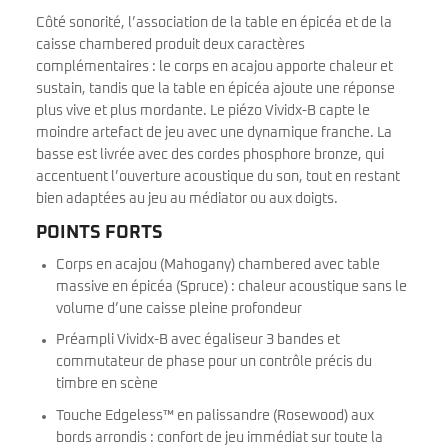
Côté sonorité, l’association de la table en épicéa et de la
caisse chambered produit deux caractères
complémentaires : le corps en acajou apporte chaleur et
sustain, tandis que la table en épicéa ajoute une réponse
plus vive et plus mordante. Le piézo Vividx-B capte le
moindre artefact de jeu avec une dynamique franche. La
basse est livrée avec des cordes phosphore bronze, qui
accentuent l’ouverture acoustique du son, tout en restant
bien adaptées au jeu au médiator ou aux doigts.
POINTS FORTS
Corps en acajou (Mahogany) chambered avec table
massive en épicéa (Spruce) : chaleur acoustique sans le
volume d’une caisse pleine profondeur
Préampli Vividx-B avec égaliseur 3 bandes et
commutateur de phase pour un contrôle précis du
timbre en scène
Touche Edgeless™ en palissandre (Rosewood) aux
bords arrondis : confort de jeu immédiat sur toute la