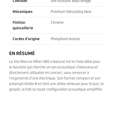
Chevalet
Sire Acoustic Bass Bridge
Mécaniques
Premium Diecasting Gear
Finition
Chrome
quincaillerie
Cordes d’origine
Phosphore bronze
EN RÉSUMÉ
La Sire Marcus Miller GB5 4 Natural est le choix idéal pour
le bassiste qui cherche un son acoustique chaleureux et
directement utilisable en concert, sans renoncer à
l’ergonomie d’une électrique. Son format compact et son
préampli Vividx-B en font une alliée sérieuse pour le jazz, le
gospel, la folk ou toute configuration acoustique amplifiée.