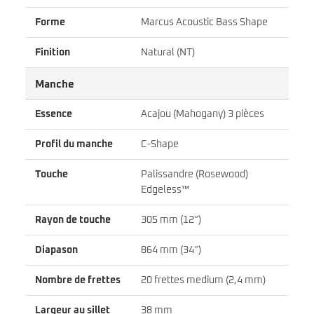
Forme
Marcus Acoustic Bass Shape
Finition
Natural (NT)
Manche
Essence
Acajou (Mahogany) 3 pièces
Profil du manche
C-Shape
Touche
Palissandre (Rosewood)
Edgeless™
Rayon de touche
305 mm (12″)
Diapason
864 mm (34″)
Nombre de frettes
20 frettes medium (2,4 mm)
Largeur au sillet
38 mm