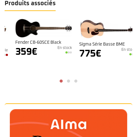
Produits associés
Fender CB-60SCE Black
Sigma Série Basse BME
En stock
359
€
En stock
e
775
€