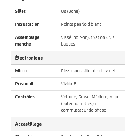
Sillet
Os (Bone)
Incrustation
Points pearloid blanc
Assemblage
Vissé (bolt-on), fixation 4 vis
manche
bagues
Électronique
Micro
Piézo sous sillet de chevalet
Préampli
Vividx-B
Contrôles
Volume, Grave, Médium, Aigu
(potentiomètres) +
commutateur de phase
Accastillage