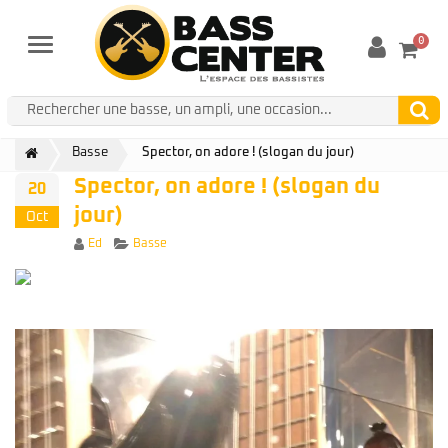
0
Menu
Basse
Spector, on adore ! (slogan du jour)
Spector, on adore ! (slogan du
20
jour)
Oct
Author
Categories
Ed
Basse