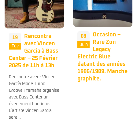
Occasion –
Occasion – Le
08
04
Rare Zon
grand
Juin
Juin
Legacy
CLASSICO de
Electric Blue
chez Fender avec
datant des années
cette Precision
1986/1989. Manche
Bass de 1998 dans
graphite.
son bel étui
finition tweed. 🤩
Notre sélection
Prodipe JB80 RA Vintage White
279
€