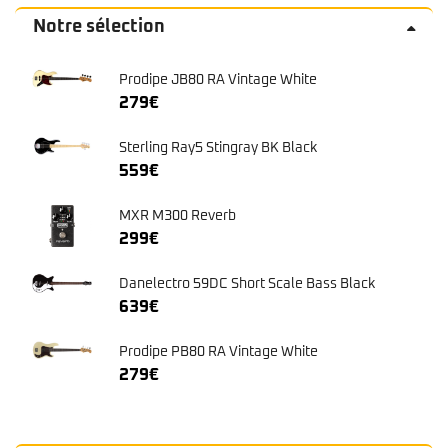
Sterling Ray5 Stingray BK Black
559
€
MXR M300 Reverb
299
€
Danelectro 59DC Short Scale Bass Black
639
€
Prodipe PB80 RA Vintage White
279
€
Recherche
pour :
Recherche