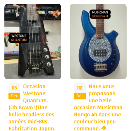
Occasion
Nous vous
06
02
Westone
proposons
Déc
Déc
Quantum.
une belle
(Oh Bravo !)Une
occasion Musicman
belle headless des
Bongo 4h dans une
années mid-80s.
couleur bleu peu
Fabrication Japon.
commune. 🦅