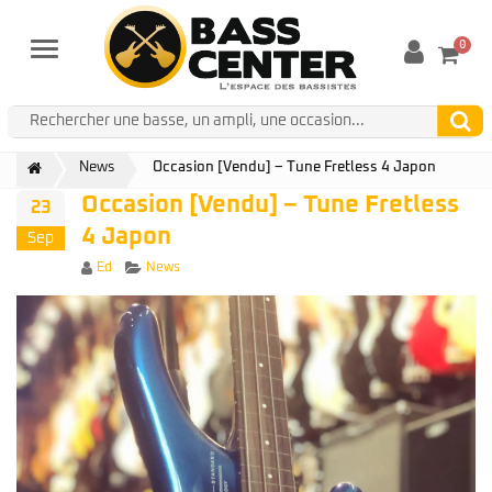
0
Menu
News
Occasion [Vendu] – Tune Fretless 4 Japon
Occasion [Vendu] – Tune Fretless
23
4 Japon
Sep
Author
Categories
Ed
News