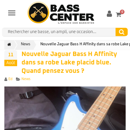
0
Menu
News
Nouvelle Jaguar Bass H Affinity dans sa robe Lake
Nouvelle Jaguar Bass H Affinity
11
dans sa robe Lake placid blue.
Août
Quand pensez vous ?
Author
Categories
Ed
News