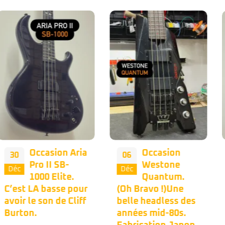
Occasion
Nous vous
06
02
Westone
proposons
Déc
Déc
Quantum.
une belle
(Oh Bravo !)Une
occasion Musicman
belle headless des
Bongo 4h dans une
années mid-80s.
couleur bleu peu