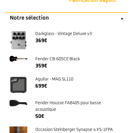
Fabrication Japon.
commune. 🦅
Notre sélection
Darkglass - Vintage Deluxe v3
369
€
Fender CB-60SCE Black
359
€
Aguilar - MAG SL110
699
€
Fender Housse FAB405 pour basse
acoustique
50
€
Occasion Steinberger Synapse 4 XS-1FPA