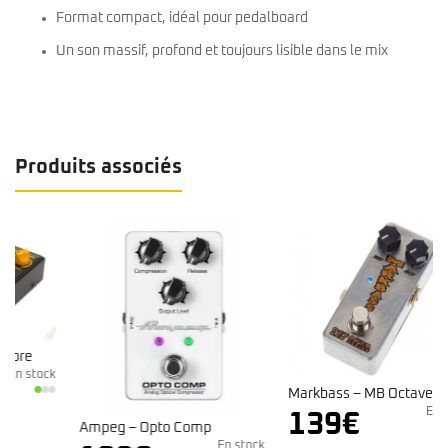
Format compact, idéal pour pedalboard
Un son massif, profond et toujours lisible dans le mix
Produits associés
k
Markbass – MB Octaver Raw
En stock
139
€
Ampeg – Opto Comp
En stock