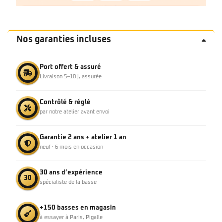
Nos garanties incluses
Port offert & assuré
Livraison 5–10 j, assurée
Contrôlé & réglé
par notre atelier avant envoi
Garantie 2 ans + atelier 1 an
neuf · 6 mois en occasion
30 ans d’expérience
30
spécialiste de la basse
+150 basses en magasin
à essayer à Paris, Pigalle