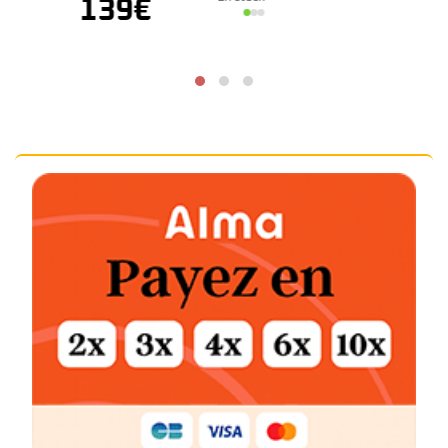
139
€