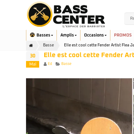
Basses
Amplis
Occasions
PROMOS
Basse
Elle est cool cette Fender Artist Flea Ja
Elle est cool cette Fender Arti
30
Author
Categories
Ed
Basse
Mai
Exclusivité
Aquilina
Höfner
Ashdown
Ibanez
Bacchus
Serie EHB
Cort
Serie SR
Danelectro
Serie SR Mezzo
Duvoisin
Serie Talman
Fender