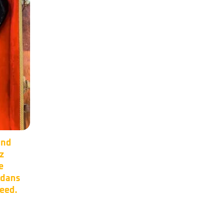
er
Occasion –
17
11
0s.
Steinberger XP2.
Mai
Mai
or et
Manche carbone,
micros EMG.Made in