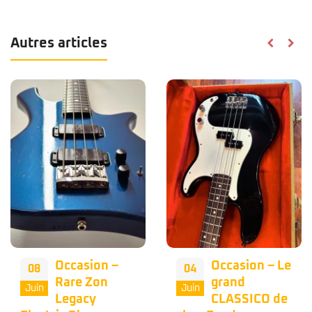
Autres articles
Occasion –
Occasion – Le
08
04
Rare Zon
grand
Juin
Juin
Legacy
CLASSICO de