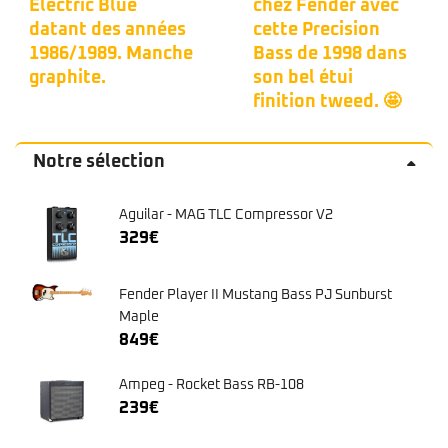
Electric Blue
chez Fender avec
datant des années
cette Precision
1986/1989. Manche
Bass de 1998 dans
graphite.
son bel étui
finition tweed. 🤩
Notre sélection
Aguilar - MAG TLC Compressor V2
329
€
Fender Player II Mustang Bass PJ Sunburst
Maple
849
€
Ampeg - Rocket Bass RB-108
239
€