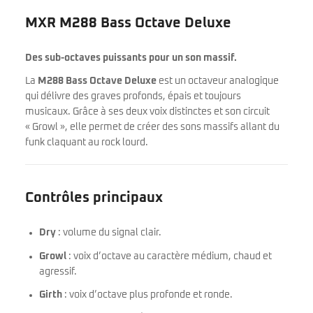
MXR M288 Bass Octave Deluxe
Des sub-octaves puissants pour un son massif.
La
M288 Bass Octave Deluxe
est un octaveur analogique
qui délivre des graves profonds, épais et toujours
musicaux. Grâce à ses deux voix distinctes et son circuit
« Growl », elle permet de créer des sons massifs allant du
funk claquant au rock lourd.
Contrôles principaux
Dry
: volume du signal clair.
Growl
: voix d’octave au caractère médium, chaud et
agressif.
Girth
: voix d’octave plus profonde et ronde.