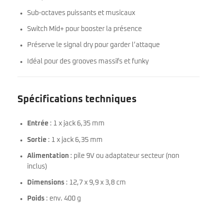
Sub-octaves puissants et musicaux
Switch Mid+ pour booster la présence
Préserve le signal dry pour garder l’attaque
Idéal pour des grooves massifs et funky
Spécifications techniques
Entrée
: 1 x jack 6,35 mm
Sortie
: 1 x jack 6,35 mm
Alimentation
: pile 9V ou adaptateur secteur (non
inclus)
Dimensions
: 12,7 x 9,9 x 3,8 cm
Poids
: env. 400 g