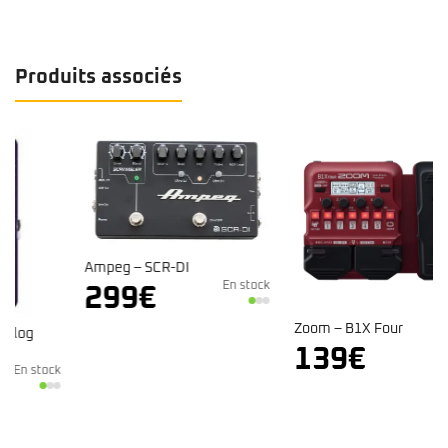
Produits associés
Ampeg – SCR-DI
En stock
299
€
Zoom – B1X Four
En stock
139
€
k