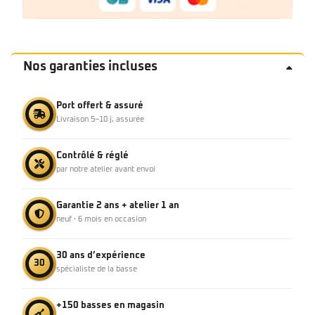
Nos garanties incluses
Port offert & assuré
Livraison 5–10 j, assurée
Contrôlé & réglé
par notre atelier avant envoi
Garantie 2 ans + atelier 1 an
neuf · 6 mois en occasion
30 ans d’expérience
30
spécialiste de la basse
+150 basses en magasin