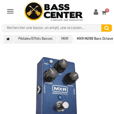
0
Menu
Pédales/Effets Basses
MXR
MXR M288 Bass Octave 