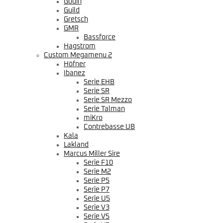
Godin
Guild
Gretsch
GMR
Bassforce
Hagstrom
Custom Megamenu 2
Höfner
Ibanez
Serie EHB
Serie SR
Serie SR Mezzo
Serie Talman
miKro
Contrebasse UB
Kala
Lakland
Marcus Miller Sire
Serie F10
Serie M2
Serie P5
Serie P7
Serie U5
Serie V3
Serie V5