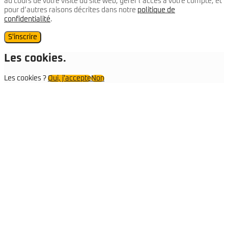
au cours de votre visite du site web, gérer l’accès à votre compte, et
pour d’autres raisons décrites dans notre
politique de
confidentialité
.
S'inscrire
Les cookies.
Les cookies ?
Oui, j'accepte
Non