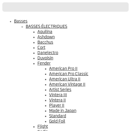
Basses
BASSES ÉLECTRIQUES
Aquilina
Ashdown
Bacchus
Cort
Danelectro
Duvoisin
Fender
American Pro II
American Pro Classic
American Ultra II
American Vintage II
Artist Series
Vintera III
Vintera II
Player II
Made in Japan
Standard
Gold Foil
Flight