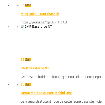
04
Mar
Miss Duke + MArkbass 🌞
https://youtu.be/fg2BS7H_dAU
25
Juin
GMR Bassforce NT
GMR est un luthier polonais que nous distribuons depuis p
18
Juin
Demo Markbass avec Mohini Dey
Le niveau stratosphérique de cette jeune bassiste indie