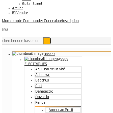
Guitar Street
Atelier
💶 Vendre
Mon compte
Commander
Connexion/Inscription
Menu
Basses
BASSES
ÉLECTRIQUES
Aquilina
Exclusivité
Ashdown
Bacchus
Cort
Danelectro
Duvoisin
Fender
American Pro II