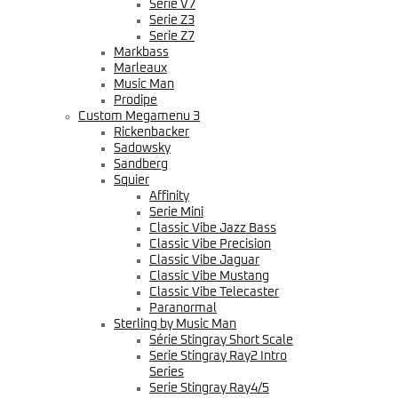
Serie V7
Serie Z3
Serie Z7
Markbass
Marleaux
Music Man
Prodipe
Custom Megamenu 3
Rickenbacker
Sadowsky
Sandberg
Squier
Affinity
Serie Mini
Classic Vibe Jazz Bass
Classic Vibe Precision
Classic Vibe Jaguar
Classic Vibe Mustang
Classic Vibe Telecaster
Paranormal
Sterling by Music Man
Série Stingray Short Scale
Serie Stingray Ray2 Intro
Series
Serie Stingray Ray4/5