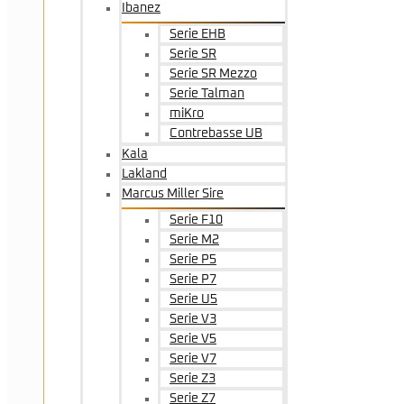
Ibanez
Serie EHB
Serie SR
Serie SR Mezzo
Serie Talman
miKro
Contrebasse UB
Kala
Lakland
Marcus Miller Sire
Serie F10
Serie M2
Serie P5
Serie P7
Serie U5
Serie V3
Serie V5
Serie V7
Serie Z3
Serie Z7