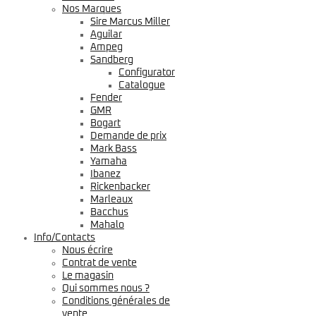
Nos Marques
Sire Marcus Miller
Aguilar
Ampeg
Sandberg
Configurator
Catalogue
Fender
GMR
Bogart
Demande de prix
Mark Bass
Yamaha
Ibanez
Rickenbacker
Marleaux
Bacchus
Mahalo
Info/Contacts
Nous écrire
Contrat de vente
Le magasin
Qui sommes nous ?
Conditions générales de
vente