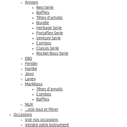
Ampeg
Neo Serie
Baffles
Têtes d’amplis
Bundle
Heritage Serie
Portaflex Serie
Venture Serie
Combos
Classis Serie
Rocket Bass Serie
EBS
Fender
Hartke
Joyo
Laney
Markbass
Têtes d’amplis
Combos
Baffles
NUX
…Voir tout et filtrer
Occasions
Voir nos occasions
Vendre votre instrument