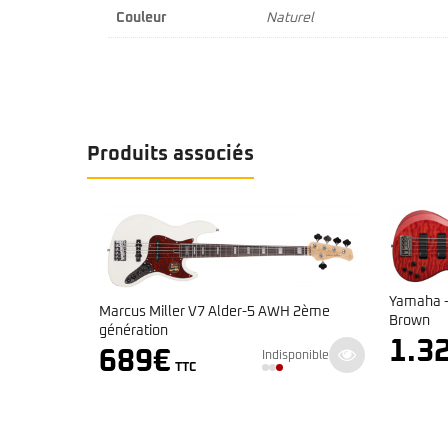
Couleur
Naturel
Produits associés
Yamaha – Serie TRB – TRB1005J Cara
r V7 Alder-5 AWH 2ème
Brown
1.329
€
Indisponible
Indisponible
TTC
TC