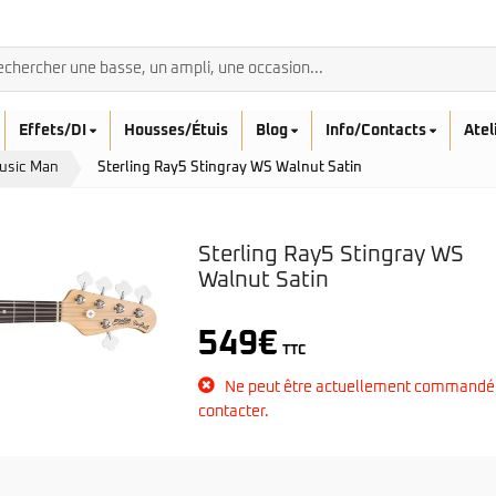
Effets/DI
Housses/Étuis
Blog
Info/Contacts
Atel
Music Man
Sterling Ray5 Stingray WS Walnut Satin
Sterling Ray5 Stingray WS
Walnut Satin
BASSES ACOUSTIQ
Breedlove
549
€
Rickenbacker
TTC
Fender
Sadowsky
Furch
Ne peut être actuellement commandé
Sandberg
Guild
contacter.
Sigma
Squier
Takamine
Affinity
Serie Mini