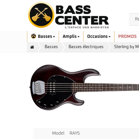
Basses
Amplis
Occasions
PROMOS
Basses
Basses électriques
Sterling by 
Exclusivité
Aquilina
Höfner
Ashdown
Ibanez
Bacchus
Serie EHB
Cort
Serie SR
Danelectro
Serie SR Mezzo
Duvoisin
Model
RAY5
Serie Talman
Fender