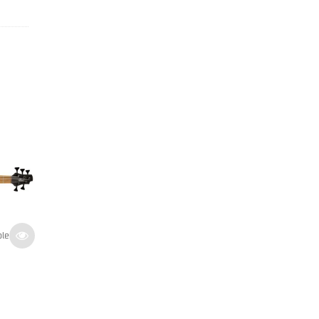
Yamaha – TRBX 305 Pewter
5 Translucent White
509
€
Indisponible
Indisponible
TTC