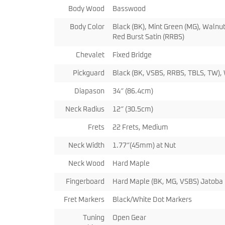
miKro
Body Wood
Basswood
American Pro II
Contrebasse UB
Nouveau
American Pro Classic
Kala
Body Color
Black (BK), Mint Green (MG), Walnut
American Ultra II
Lakland
Red Burst Satin (RRBS)
American Vintage II
Marcus Miller Sire
Artist Series
Chevalet
Fixed Bridge
Nouveau
Serie F10
Vintera III
Pickguard
Black (BK, VSBS, RRBS, TBLS, TW),
Serie M2
Vintera II
Serie P5
Player II
Diapason
34″ (86.4cm)
Serie P7
Made in Japan
Nouveau
Serie U5
Standard
Neck Radius
12″ (30.5cm)
Serie V3
Gold Foil
Serie V5
Frets
22 Frets, Medium
Flight
Serie V7
Godin
Neck Width
1.77″(45mm) at Nut
Serie Z3
Guild
Serie Z7
Gretsch
Neck Wood
Hard Maple
Markbass
Exclusivité
GMR
Marleaux
Fingerboard
Hard Maple (BK, MG, VSBS) Jatoba
Bassforce
Music Man
Hagstrom
Fret Markers
Black/White Dot Markers
Prodipe
Tuning
Open Gear