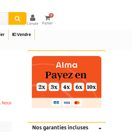
0
Panier
Compte
ier
💶 Vendre
UES
. Nous
Nos garanties incluses