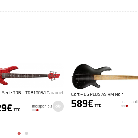
mel
Yamaha – TRBX 50
Cort – B5 PLUS AS RM Noir
689
€
589
€
Indisponible
TTC
TTC