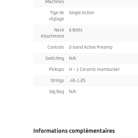
Machines
Tige de
Single Action
réglage
Neck
6 Bolts
Attachment
Controls
2-band Active Preamp
Switching
N/A
Pickups
H – 1 Ceramic Humbucker
Strings
.45-1.25
Gig Bag
N/A
Informations complémentaires