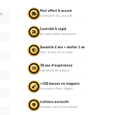
Port offert & assuré
by
Livraison 5–10 j, assurée
Contrôlé & réglé
par notre atelier avant envoi
Garantie 2 ans + atelier 1 an
neuf · 6 mois en occasion
30 ans d’expérience
30
spécialiste de la basse
+150 basses en magasin
à essayer à Paris, Pigalle
Luthiers exclusifs
marques rares & sur-mesure