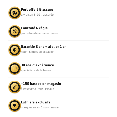
Port offert & assuré
Livraison 5–10 j, assurée
Contrôlé & réglé
par notre atelier avant envoi
Garantie 2 ans + atelier 1 an
neuf · 6 mois en occasion
30 ans d’expérience
30
spécialiste de la basse
+150 basses en magasin
à essayer à Paris, Pigalle
Luthiers exclusifs
marques rares & sur-mesure