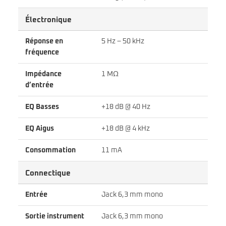
Électronique
Réponse en
5 Hz – 50 kHz
fréquence
Impédance
1 MΩ
d’entrée
EQ Basses
+18 dB @ 40 Hz
EQ Aigus
+18 dB @ 4 kHz
Consommation
11 mA
Connectique
Entrée
Jack 6,3 mm mono
Sortie instrument
Jack 6,3 mm mono