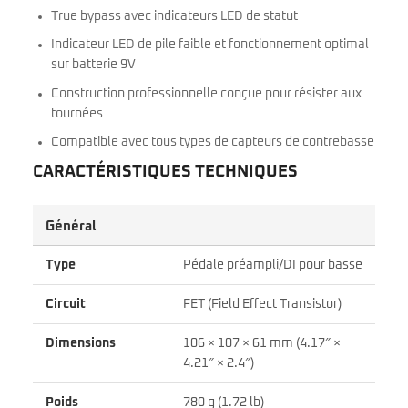
True bypass avec indicateurs LED de statut
Indicateur LED de pile faible et fonctionnement optimal
sur batterie 9V
Construction professionnelle conçue pour résister aux
tournées
Compatible avec tous types de capteurs de contrebasse
CARACTÉRISTIQUES TECHNIQUES
Général
Type
Pédale préampli/DI pour basse
Circuit
FET (Field Effect Transistor)
Dimensions
106 × 107 × 61 mm (4.17″ ×
4.21″ × 2.4″)
Poids
780 g (1.72 lb)