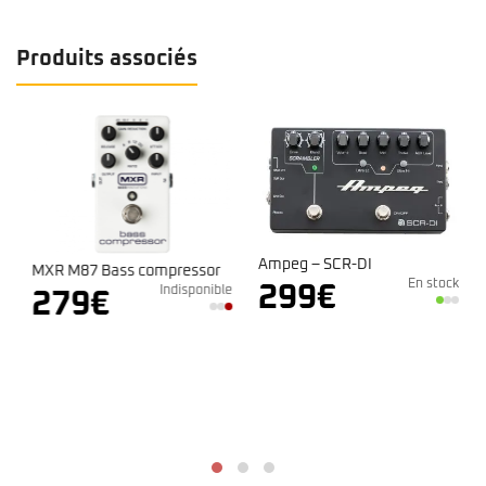
Produits associés
Ampeg – SCR-DI
MXR M87 Bass compressor
En stock
299
€
Indisponible
279
€
k