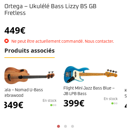
Ortega – Ukulélé Bass Lizzy BS GB
Fretless
449
€
Ne peut être actuellement commandé. Nous contacter.
Produits associés
Flight Mini Jazz Bass Blue –
Kala – Solid Body U-Bass 5
JB LPB Bass
Strings – Tobacco Sunbusrt
399
€
En stock
499
€
 stock
Indisponibl