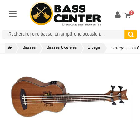
0
Menu
Ortega – Ukulél
Basses
Basses Ukulélés
Ortega