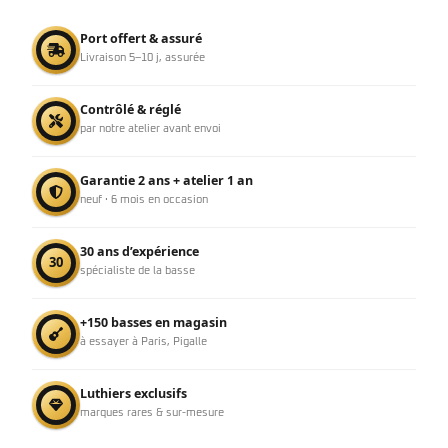
Port offert & assuré
Livraison 5–10 j, assurée
Contrôlé & réglé
par notre atelier avant envoi
Garantie 2 ans + atelier 1 an
neuf · 6 mois en occasion
30 ans d’expérience
30
spécialiste de la basse
+150 basses en magasin
à essayer à Paris, Pigalle
Luthiers exclusifs
marques rares & sur-mesure