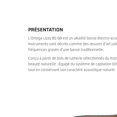
miKro
American Pro II
Contrebasse UB
Nouveau
American Pro Classic
Kala
American Ultra II
Lakland
American Vintage II
Marcus Miller Sire
Artist Series
PRÉSENTATION
Nouveau
Serie F10
Vintera III
L’Ortega Lizzy BS GB est un ukulélé basse électro-acou
Serie M2
Vintera II
instruments sont décrits comme des œuvres d’art uniq
Serie P5
Player II
fréquences graves d’une basse traditionnelle.
Serie P7
Made in Japan
Nouveau
Serie U5
Standard
Conçu à partir de bois de lutherie sélectionnés du mon
Serie V3
Gold Foil
beauté naturelle . Équipé du système de captation Or
Serie V5
Flight
tout en conservant son caractère acoustique naturel.
Serie V7
Godin
Serie Z3
Guild
Serie Z7
Gretsch
Markbass
Exclusivité
GMR
Marleaux
Bassforce
Music Man
Hagstrom
Prodipe