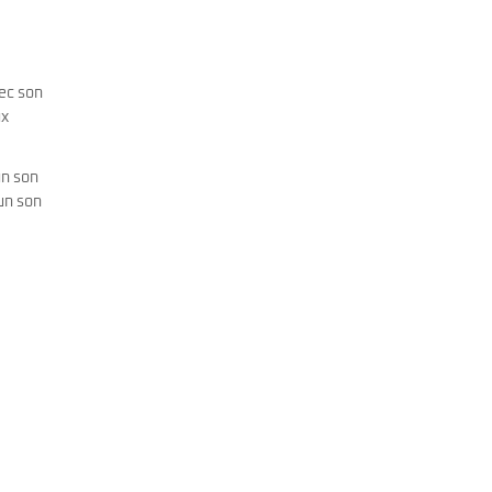
ec son
ux
un son
un son