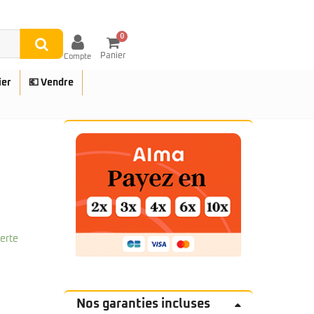
0
Panier
Compte
ier
💶 Vendre
UES
ferte
Nos garanties incluses