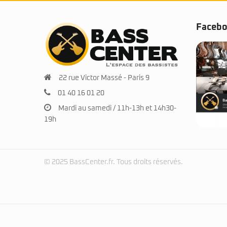
Faceb
22 rue Victor Massé - Paris 9
01 40 16 01 20
Mardi au samedi / 11h-13h et 14h30-
19h
© 2025 BassCenter.fr. Tous droits réservés.