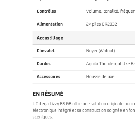
Contrôles
Volume, tonalité, fréque
Alimentation
2× piles CR2032
Accastillage
Chevalet
Noyer (Walnut)
Cordes
Aquila Thundergut Uke B
Accessoires
Housse deluxe
EN RÉSUMÉ
L’Ortega Lizzy BS GB offre une solution originale pou
électronique intégré et sa construction soignée en fo
scéniques.