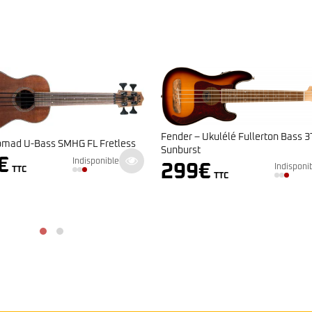
Fender – Ukulélé Fullerton Bass 3
omad U-Bass SMHG FL Fretless
Sunburst
€
Indisponible
299
€
Indisponi
TTC
TTC