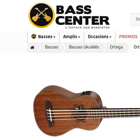
Basses
Amplis
Occasions
PROMOS
Basses
Basses Ukulélés
Ortega
Ort
Exclusivité
Aquilina
Höfner
Ashdown
Ibanez
Bacchus
Serie EHB
Cort
Serie SR
Danelectro
Serie SR Mezzo
Duvoisin
Serie Talman
Fender