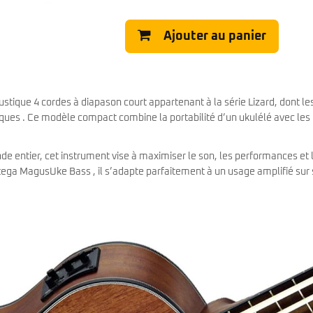
Classic Vibe Jazz Bass
Classic Vibe Precision
Ajouter au panier
Classic Vibe Jaguar
Classic Vibe Mustang
BASSES UKULÉLÉS
Classic Vibe Telecaster
Paranormal
Cordoba
Sterling by Music Man
Fender
stique 4 cordes à diapason court appartenant à la série Lizard, dont le
Kala
ues . Ce modèle compact combine la portabilité d’un ukulélé avec les
Série Stingray Short Scale
Ortega
Serie Stingray Ray2 Intro Series
Serie Stingray Ray4/5
de entier, cet instrument vise à maximiser le son, les performances et 
Serie Stingray Ray24/25
tega MagusUke Bass , il s’adapte parfaitement à un usage amplifié sur
Serie Stingray Ray34/35
Warwick / Rockbass
Yamaha
Serie BB
Serie TRB
Serie TRBX
Signature