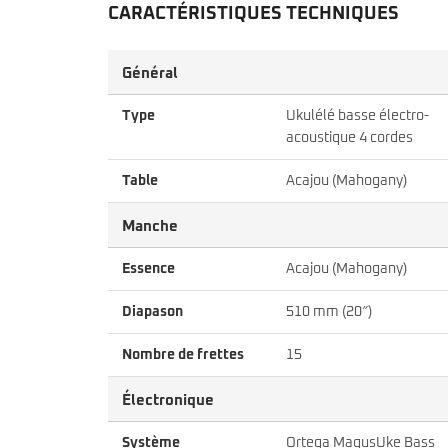
CARACTÉRISTIQUES TECHNIQUES
Général
Type
Ukulélé basse électro-
acoustique 4 cordes
Table
Acajou (Mahogany)
Manche
Essence
Acajou (Mahogany)
Diapason
510 mm (20″)
Nombre de frettes
15
Électronique
Système
Ortega MagusUke Bass