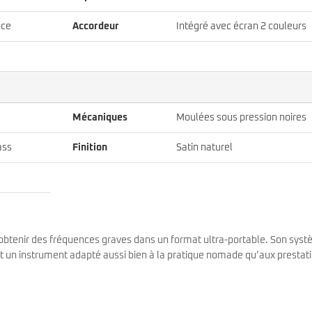
nce
Accordeur
Intégré avec écran 2 couleurs
Mécaniques
Moulées sous pression noires
ass
Finition
Satin naturel
r obtenir des fréquences graves dans un format ultra-portable. Son sys
nt un instrument adapté aussi bien à la pratique nomade qu’aux prestat