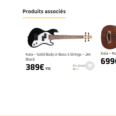
Produits associés
Bass RW 3TS
Kala – N
Kala – Solid Body U-Bass 4 Strings – Jet
e
Black
699
rix
TC
389
€
En stock
ctuel
TTC
n stock
st :
.879€.