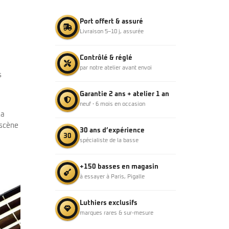
Port offert & assuré
Livraison 5–10 j, assurée
Contrôlé & réglé
par notre atelier avant envoi
s
Garantie 2 ans + atelier 1 an
neuf · 6 mois en occasion
la
 scène
30 ans d’expérience
30
spécialiste de la basse
+150 basses en magasin
à essayer à Paris, Pigalle
Luthiers exclusifs
marques rares & sur-mesure