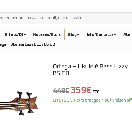
Effets/DI
Housses/Étuis
Blog
Info/Contacts
Atel
ega – Ukulélé Bass Lizzy BS GB
Ortega – Ukulélé Bass Lizzy
BS GB
BASSES ACOUSTIQ
Le
Le
359
€
Breedlove
449
€
TTC
prix
prix
Rickenbacker
Fender
Sadowsky
EN STOCK. Retrait magasin ou livraison of
initial
actuel
Furch
Sandberg
Guild
était :
est :
Sigma
Squier
449€.
359€.
Takamine
Affinity
Serie Mini