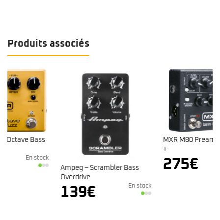
Produits associés
MXR M80 Preampli Bass D.I.
+
ck
En stock
275
€
Ampeg – Scrambler Bass
Overdrive
En stock
139
€