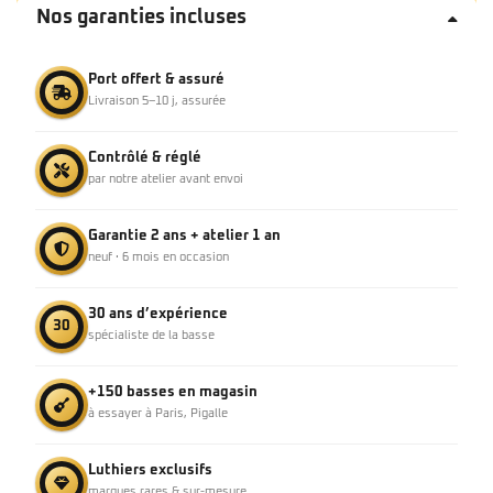
Nos garanties incluses
Port offert & assuré
Livraison 5–10 j, assurée
Contrôlé & réglé
par notre atelier avant envoi
Garantie 2 ans + atelier 1 an
neuf · 6 mois en occasion
30 ans d’expérience
30
spécialiste de la basse
+150 basses en magasin
à essayer à Paris, Pigalle
Luthiers exclusifs
marques rares & sur-mesure