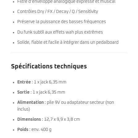
Filtre d’enveloppe analogique expressif et musical
Contrôles Dry / FX / Decay / Q / Sensitivity
Préserve la puissance des basses fréquences
Du funk subtil aux effets wah plus extrêmes
Solide, fiable et facile à intégrer dans un pedalboard
Spécifications techniques
Entrée
: 1 x jack 6,35 mm
Sortie
: 1 x jack 6,35 mm
Alimentation
: pile 9V ou adaptateur secteur (non
inclus)
Dimensions
: 12,7 x 9,9 x 3,8 cm
Poids
: env. 400 g