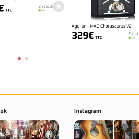
r – MAG Chorusaurus V2
Ampeg – Scrambler Bass Overdr
9
€
En stock
139
€
En 
TTC
TTC
ook
Instagram