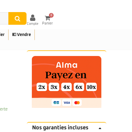
0
Panier
Compte
ier
💶 Vendre
UES
ferte
Nos garanties incluses