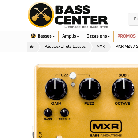
Basses
Amplis
Occasions
PROMOS
Pédales/Effets Basses
MXR
MXR M287 S
Exclusivité
Aquilina
Höfner
Ashdown
Ibanez
Bacchus
Serie EHB
Cort
Serie SR
Danelectro
Serie SR Mezzo
Duvoisin
Serie Talman
Fender