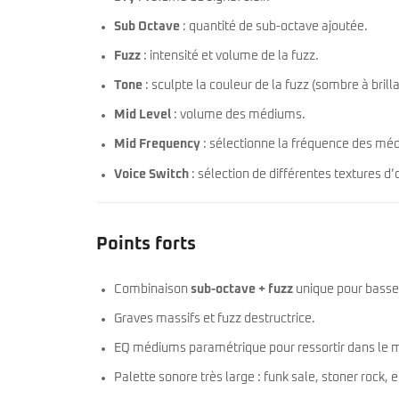
Sub Octave
: quantité de sub-octave ajoutée.
Fuzz
: intensité et volume de la fuzz.
Tone
: sculpte la couleur de la fuzz (sombre à brilla
Mid Level
: volume des médiums.
Mid Frequency
: sélectionne la fréquence des mé
Voice Switch
: sélection de différentes textures d’
Points forts
Combinaison
sub-octave + fuzz
unique pour basse
Graves massifs et fuzz destructrice.
EQ médiums paramétrique pour ressortir dans le m
Palette sonore très large : funk sale, stoner rock, 