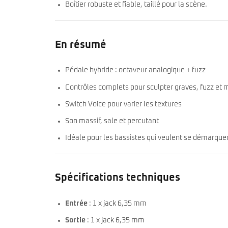
Boîtier robuste et fiable, taillé pour la scène.
En résumé
Pédale hybride : octaveur analogique + fuzz
Contrôles complets pour sculpter graves, fuzz et
Switch Voice pour varier les textures
Son massif, sale et percutant
Idéale pour les bassistes qui veulent se démarque
Spécifications techniques
Entrée
: 1 x jack 6,35 mm
Sortie
: 1 x jack 6,35 mm