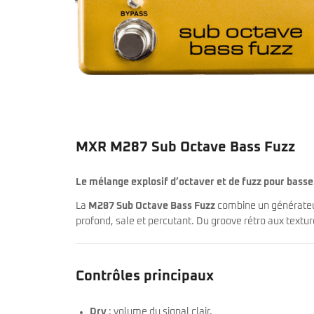
miKro
American Pro II
Contrebasse UB
Nouveau
American Pro Classic
Kala
American Ultra II
Lakland
American Vintage II
Marcus Miller Sire
Artist Series
Nouveau
Serie F10
Vintera III
Serie M2
Vintera II
Serie P5
Player II
Serie P7
Made in Japan
MXR M287 Sub Octave Bass Fuzz
Nouveau
Serie U5
Standard
Serie V3
Gold Foil
Serie V5
Flight
Le mélange explosif d’octaver et de fuzz pour basse
Serie V7
Godin
La
M287 Sub Octave Bass Fuzz
combine un générateur
Serie Z3
Guild
profond, sale et percutant. Du groove rétro aux textu
Serie Z7
Gretsch
Markbass
Exclusivité
GMR
Marleaux
Bassforce
Music Man
Contrôles principaux
Hagstrom
Prodipe
Dry
: volume du signal clair.