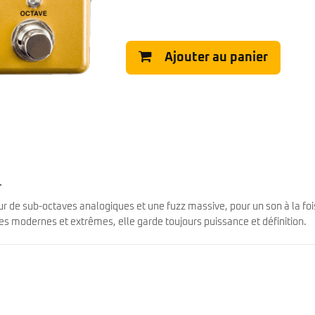
Classic Vibe Jazz Bass
Classic Vibe Precision
Classic Vibe Jaguar
Classic Vibe Mustang
Ajouter au panier
BASSES UKULÉLÉS
Classic Vibe Telecaster
Paranormal
Cordoba
Sterling by Music Man
Fender
Kala
Série Stingray Short Scale
Ortega
Serie Stingray Ray2 Intro Series
Serie Stingray Ray4/5
Serie Stingray Ray24/25
Serie Stingray Ray34/35
.
Warwick / Rockbass
 de sub-octaves analogiques et une fuzz massive, pour un son à la foi
Yamaha
res modernes et extrêmes, elle garde toujours puissance et définition.
Serie BB
Serie TRB
Serie TRBX
Signature