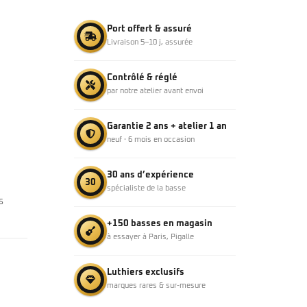
Port offert & assuré
Livraison 5–10 j, assurée
Contrôlé & réglé
par notre atelier avant envoi
Garantie 2 ans + atelier 1 an
neuf · 6 mois en occasion
30 ans d’expérience
30
spécialiste de la basse
s
+150 basses en magasin
à essayer à Paris, Pigalle
Luthiers exclusifs
marques rares & sur-mesure