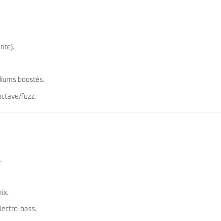
nte).
diums boostés.
octave/fuzz.
.
ix.
electro-bass.