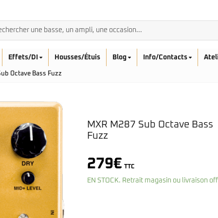
Effets/DI
Housses/Étuis
Blog
Info/Contacts
Atel
ub Octave Bass Fuzz
MXR M287 Sub Octave Bass
BASSES ACOUSTIQ
Fuzz
Breedlove
Rickenbacker
Fender
279
€
Sadowsky
Furch
TTC
Sandberg
Guild
EN STOCK. Retrait magasin ou livraison of
Sigma
Squier
Takamine
Affinity
Serie Mini