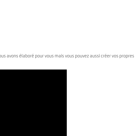
Classic Vibe Jazz Bass
Classic Vibe Precision
Classic Vibe Jaguar
Classic Vibe Mustang
BASSES UKULÉLÉS
Classic Vibe Telecaster
Paranormal
Cordoba
Sterling by Music Man
Fender
Kala
Série Stingray Short Scale
s avons élaboré pour vous mais vous pouvez aussi créer vos propres
Ortega
Serie Stingray Ray2 Intro Series
.
Serie Stingray Ray4/5
Serie Stingray Ray24/25
Serie Stingray Ray34/35
Warwick / Rockbass
Yamaha
Serie BB
Serie TRB
Serie TRBX
Signature