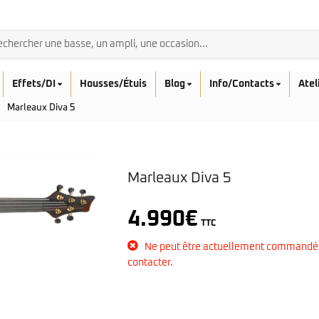
Effets/DI
Housses/Étuis
Blog
Info/Contacts
Atel
Marleaux Diva 5
Marleaux Diva 5
BASSES ACOUSTIQ
Breedlove
4.990
€
TTC
Rickenbacker
Fender
Sadowsky
Furch
Ne peut être actuellement commandé
Sandberg
Guild
contacter.
Sigma
Squier
Takamine
Affinity
Serie Mini