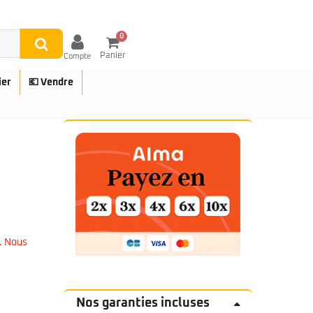
0
Panier
Compte
ier
💶 Vendre
UES
. Nous
Nos garanties incluses