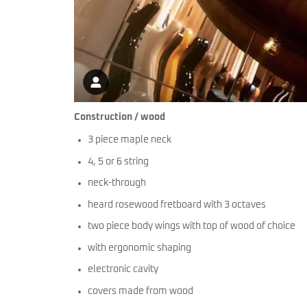
Construction / wood
3 piece maple neck
4, 5 or 6 string
neck-through
heard rosewood fretboard with 3 octaves
two piece body wings with top of wood of choice
with ergonomic shaping
electronic cavity
covers made from wood