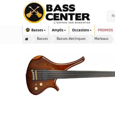
Basses
Amplis
Occasions
PROMOS
Basses
Basses électriques
Marleaux
Exclusivité
Aquilina
Höfner
Ashdown
Ibanez
Bacchus
Serie EHB
Cort
Serie SR
Danelectro
Serie SR Mezzo
Duvoisin
Serie Talman
Fender