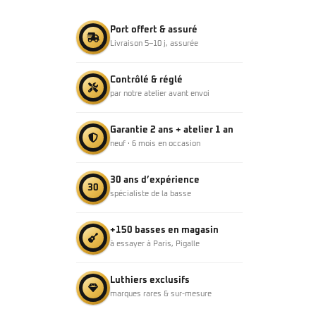
Port offert & assuré
Livraison 5–10 j, assurée
Contrôlé & réglé
par notre atelier avant envoi
Garantie 2 ans + atelier 1 an
neuf · 6 mois en occasion
30 ans d’expérience
30
spécialiste de la basse
+150 basses en magasin
à essayer à Paris, Pigalle
Luthiers exclusifs
marques rares & sur-mesure