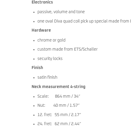
Electronics
passive, volume and tone
one oval Diva quad coil pick up special made from
Hardware
chrome or gold
custom made from ETS/Schaller
security locks
Finish
satin finish
Neck measurement 4-string
Scale: 864 mm / 34″
Nut: 40 mm / 1.57″
12. fret: 55 mm / 2.17″
24. fret: 62 mm / 2.44″