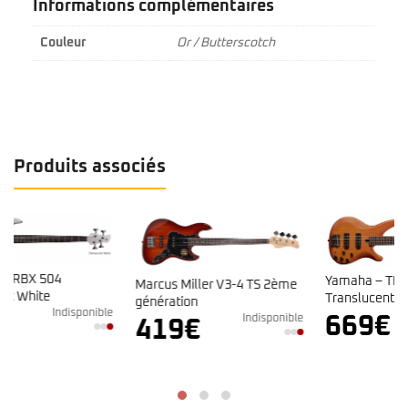
Informations complémentaires
Couleur
Or / Butterscotch
Produits associés
Yamaha – TRBX 504
Marcus Miller V3-4 TS 2ème
Translucent Brown
génération
e
Indisponible
Indisponible
669
€
419
€