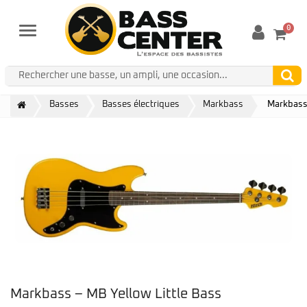
0
Menu
Basses
Basses électriques
Markbass
Markbass 
Markbass – MB Yellow Little Bass