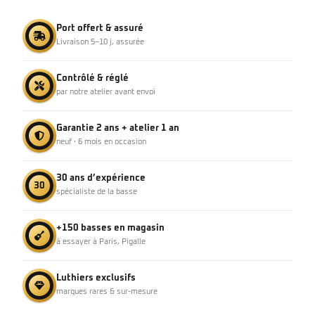
Port offert & assuré
Livraison 5–10 j, assurée
Contrôlé & réglé
par notre atelier avant envoi
Garantie 2 ans + atelier 1 an
neuf · 6 mois en occasion
30 ans d’expérience
30
spécialiste de la basse
+150 basses en magasin
à essayer à Paris, Pigalle
Luthiers exclusifs
marques rares & sur-mesure