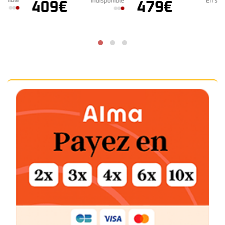
e
Indisponible
En stock
409
€
479
€