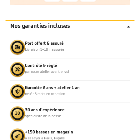
Nos garanties incluses
Port offert & assuré
Livraison 5–10 j, assurée
Contrôlé & réglé
par notre atelier avant envoi
Garantie 2 ans + atelier 1 an
neuf · 6 mois en occasion
30 ans d’expérience
30
spécialiste de la basse
+150 basses en magasin
à essayer à Paris, Pigalle