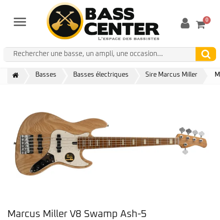
0
Menu
Basses
Basses électriques
Sire Marcus Miller
M
Marcus Miller V8 Swamp Ash-5