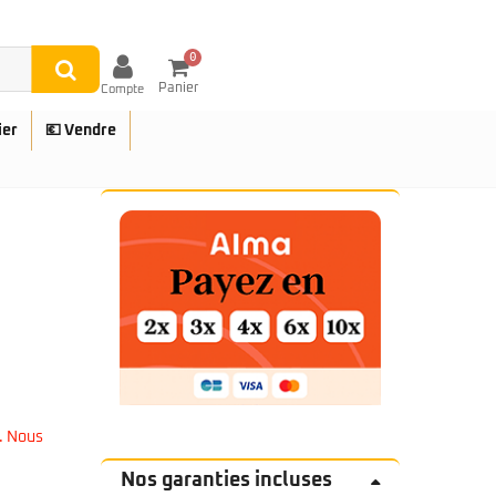
0
Panier
Compte
ier
💶 Vendre
UES
. Nous
Nos garanties incluses