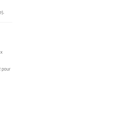
e).
ux
R pour