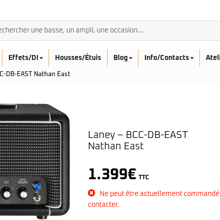
Effets/DI
Housses/Étuis
Blog
Info/Contacts
Atel
CC-DB-EAST Nathan East
BASSES ACOUSTIQ
Laney – BCC-DB-EAST
Nathan East
Breedlove
Rickenbacker
Fender
Sadowsky
Furch
1.399
€
Sandberg
Guild
TTC
Sigma
Squier
Ne peut être actuellement commandé
Takamine
Affinity
contacter.
Serie Mini