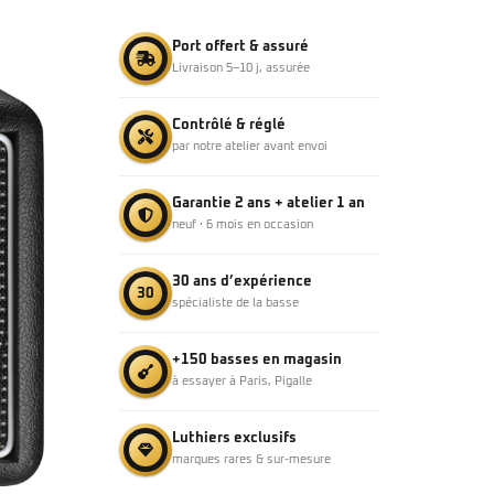
Port offert & assuré
Livraison 5–10 j, assurée
Contrôlé & réglé
par notre atelier avant envoi
Garantie 2 ans + atelier 1 an
neuf · 6 mois en occasion
30 ans d’expérience
30
spécialiste de la basse
+150 basses en magasin
à essayer à Paris, Pigalle
Luthiers exclusifs
marques rares & sur-mesure