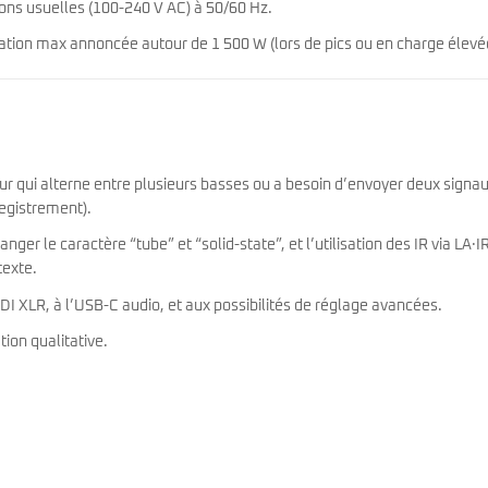
ions usuelles (100-240 V AC) à 50/60 Hz.
ion max annoncée autour de 1 500 W (lors de pics ou en charge élevé
our qui alterne entre plusieurs basses ou a besoin d’envoyer deux signa
egistrement).
ger le caractère “tube” et “solid-state”, et l’utilisation des IR via LA·I
texte.
DI XLR, à l’USB-C audio, et aux possibilités de réglage avancées.
tion qualitative.