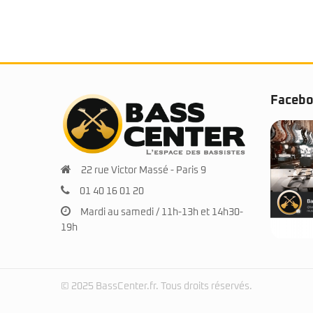
Faceb
22 rue Victor Massé - Paris 9
01 40 16 01 20
Mardi au samedi / 11h-13h et 14h30-
19h
© 2025 BassCenter.fr. Tous droits réservés.