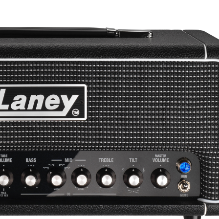
Classic Vibe Jazz Bass
Classic Vibe Precision
Classic Vibe Jaguar
Classic Vibe Mustang
BASSES UKULÉLÉS
Classic Vibe Telecaster
Paranormal
Cordoba
Sterling by Music Man
Fender
Kala
Série Stingray Short Scale
Ortega
Serie Stingray Ray2 Intro Series
Serie Stingray Ray4/5
Serie Stingray Ray24/25
Serie Stingray Ray34/35
Warwick / Rockbass
Yamaha
Serie BB
Serie TRB
Serie TRBX
Signature