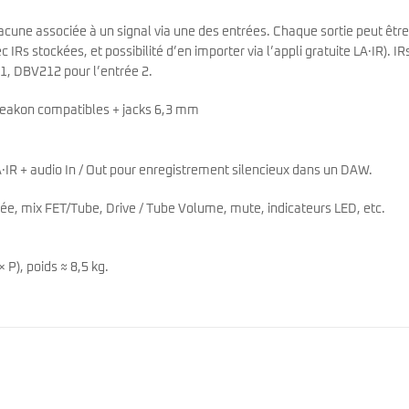
acune associée à un signal via une des entrées. Chaque sortie peut être
c IRs stockées, et possibilité d’en importer via l’appli gratuite LA·IR). IR
1, DBV212 pour l’entrée 2.
 Speakon compatibles + jacks 6,3 mm
A·IR + audio In / Out pour enregistrement silencieux dans un DAW.
rée, mix FET/Tube, Drive / Tube Volume, mute, indicateurs LED, etc.
 P), poids ≈ 8,5 kg.