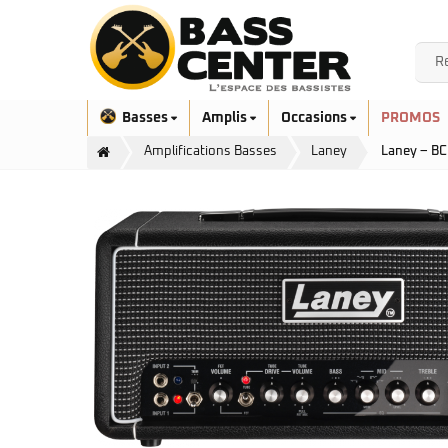
Basses
Amplis
Occasions
PROMOS
Amplifications Basses
Laney
Laney – B
Exclusivité
Aquilina
Höfner
Ashdown
Ibanez
Bacchus
Serie EHB
Cort
Serie SR
Danelectro
Serie SR Mezzo
Duvoisin
Serie Talman
Fender