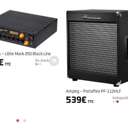
Markbass – Standard 102HF
599
€
Indisponi
TTC
Portaflex PF-112HLF
€
Indisponible
TTC