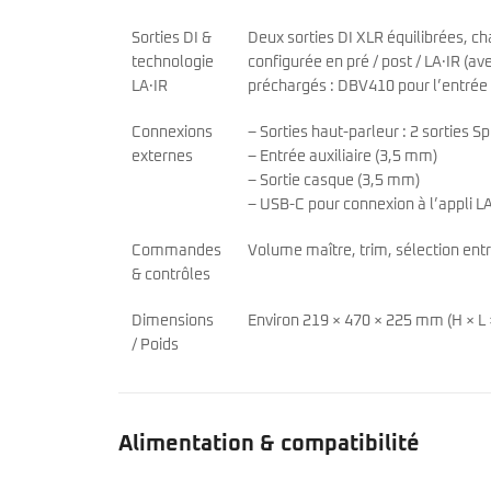
Sorties DI &
Deux sorties DI XLR équilibrées, ch
technologie
configurée en pré / post / LA·IR (ave
LA·IR
préchargés : DBV410 pour l’entrée 
Connexions
– Sorties haut-parleur : 2 sorties
externes
– Entrée auxiliaire (3,5 mm)
– Sortie casque (3,5 mm)
– USB-C pour connexion à l’appli L
Commandes
Volume maître, trim, sélection ent
& contrôles
Dimensions
Environ 219 × 470 × 225 mm (H × L ×
/ Poids
Alimentation & compatibilité