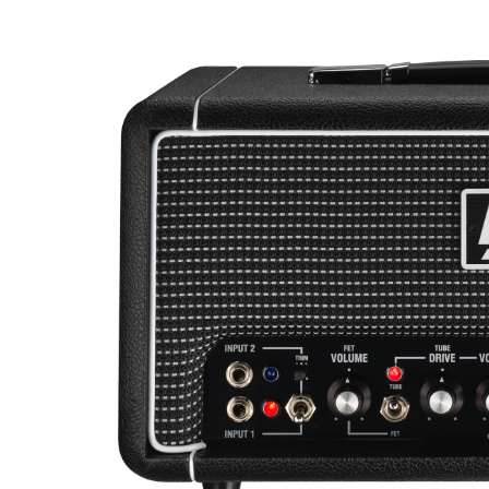
miKro
American Pro II
Contrebasse UB
Nouveau
American Pro Classic
Kala
American Ultra II
Lakland
American Vintage II
Marcus Miller Sire
Artist Series
Nouveau
Serie F10
Vintera III
Serie M2
Vintera II
Serie P5
Player II
Serie P7
Made in Japan
Nouveau
Serie U5
Standard
Serie V3
Gold Foil
Serie V5
Flight
Serie V7
Godin
Serie Z3
Guild
Serie Z7
Gretsch
Markbass
Exclusivité
GMR
Marleaux
Bassforce
Music Man
Hagstrom
Prodipe