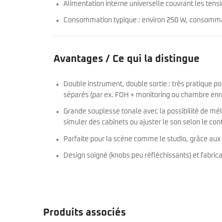
Alimentation interne universelle couvrant les tens
Consommation typique : environ 250 W, consommat
Avantages / Ce qui la distingue
Double instrument, double sortie : très pratique p
séparés (par ex. FOH + monitoring ou chambre enr
Grande souplesse tonale avec la possibilité de mélan
simuler des cabinets ou ajuster le son selon le con
Parfaite pour la scène comme le studio, grâce aux 
Design soigné (knobs peu réfléchissants) et fabrica
Produits associés