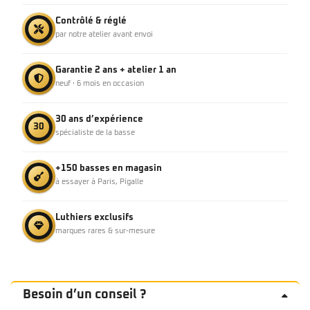
Contrôlé & réglé
par notre atelier avant envoi
Garantie 2 ans + atelier 1 an
neuf · 6 mois en occasion
30 ans d’expérience
30
spécialiste de la basse
+150 basses en magasin
à essayer à Paris, Pigalle
Luthiers exclusifs
marques rares & sur-mesure
Besoin d’un conseil ?