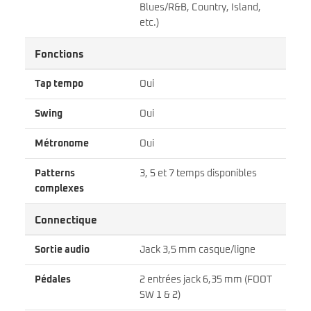
Blues/R&B, Country, Island,
etc.)
Fonctions
Tap tempo
Oui
Swing
Oui
Métronome
Oui
Patterns
3, 5 et 7 temps disponibles
complexes
Connectique
Sortie audio
Jack 3,5 mm casque/ligne
Pédales
2 entrées jack 6,35 mm (FOOT
SW 1 & 2)