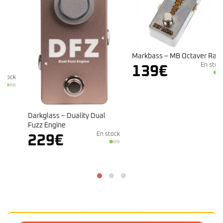
Markbass – MB Octaver Raw
En stock
139
€
k
Darkglass – Duality Dual
Fuzz Engine
En stock
229
€