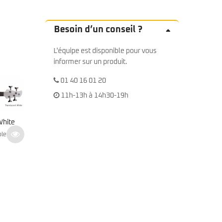
Besoin d’un conseil ?
L'équipe est disponible pour vous
informer sur un produit.
01 40 16 01 20
11h-13h à 14h30-19h
White
Fender King
Fender FA-450CE Bass
ble
Burst
539
€
En stock
699
€
TTC
T