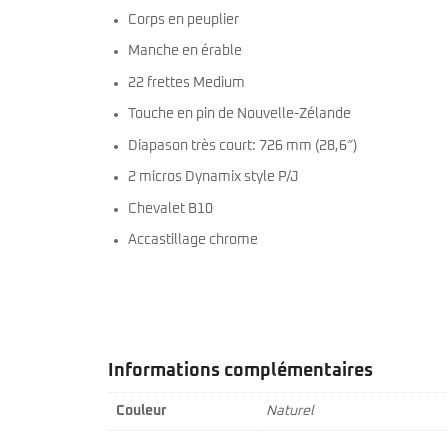
miKro
Corps en peuplier
American Pro II
Contrebasse UB
Nouveau
American Pro Classic
Kala
Manche en érable
American Ultra II
Lakland
22 frettes Medium
American Vintage II
Marcus Miller Sire
Artist Series
Touche en pin de Nouvelle-Zélande
Nouveau
Serie F10
Vintera III
Diapason très court: 726 mm (28,6″)
Serie M2
Vintera II
Serie P5
Player II
2 micros Dynamix style P/J
Serie P7
Made in Japan
Chevalet B10
Nouveau
Serie U5
Standard
Serie V3
Gold Foil
Accastillage chrome
Serie V5
Flight
Serie V7
Godin
Serie Z3
Guild
Serie Z7
Gretsch
Markbass
Exclusivité
GMR
Marleaux
Informations complémentaires
Bassforce
Music Man
Hagstrom
Prodipe
Couleur
Naturel