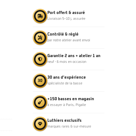
Port offert & assuré
Livraison 5–10 j, assurée
Contrôlé & réglé
par notre atelier avant envoi
Garantie 2 ans + atelier 1 an
neuf · 6 mois en occasion
30 ans d’expérience
30
spécialiste de la basse
+150 basses en magasin
à essayer à Paris, Pigalle
Luthiers exclusifs
marques rares & sur-mesure