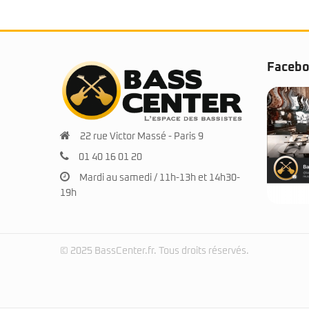
Faceb
22 rue Victor Massé - Paris 9
01 40 16 01 20
Mardi au samedi / 11h-13h et 14h30-
19h
© 2025 BassCenter.fr. Tous droits réservés.