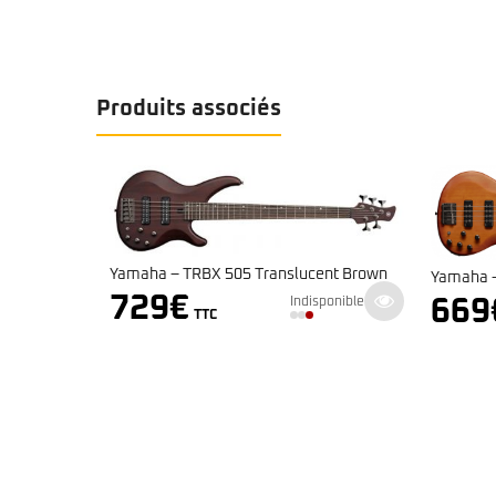
Produits associés
Yamaha – TRBX 505 Translucent Brown
Yamaha –
729
€
Indisponible
669
TTC