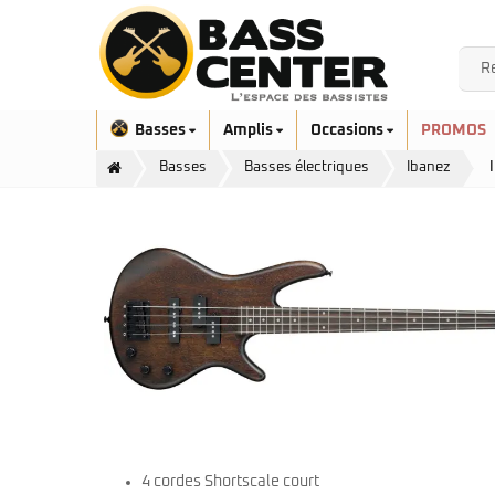
Basses
Amplis
Occasions
PROMOS
Basses
Basses électriques
Ibanez
Exclusivité
Aquilina
Höfner
Ashdown
Ibanez
Bacchus
Serie EHB
Cort
Serie SR
Danelectro
Serie SR Mezzo
Duvoisin
Serie Talman
4 cordes Shortscale court
Fender