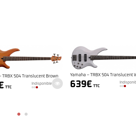
Yamaha – TRBX 504 Translucent 
 TRBX 504 Translucent Brown
639
€
Indisponi
€
Indisponible
TTC
TTC