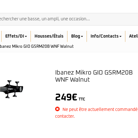
Effets/DI
Housses/Étuis
Blog
Info/Contacts
Atel
Ibanez Mikro GIO GSRM20B WNF Walnut
Ibanez Mikro GIO GSRM20B
WNF Walnut
BASSES ACOUSTIQ
Breedlove
249
€
Rickenbacker
Fender
TTC
Sadowsky
Furch
Ne peut être actuellement commandé
Sandberg
Guild
contacter.
Sigma
Squier
Takamine
Affinity
Serie Mini