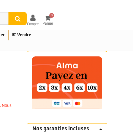
0
Panier
Compte
ier
💶 Vendre
UES
. Nous
Nos garanties incluses