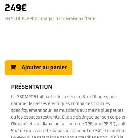
249
€
EN STOCK. Retrait magasin ou livraison offerte
Ajouter au panier
PRÉSENTATION
La GSRM20B fait partie de la série miKro d’Ibanez, une
gamme de basses électriques compactes conçues
spécifiquement pour les musiciens aux mains plus petites
ou les espaces restreints. Elle se distingue par son corps en
Okoumé et son diapason raccourci de 726 mm (28.6″) , soit
5,4″ de moins que le diapason standard de 34″ . Le modèle
GSRM20B se caractérise par son accastillage noir , d’où la