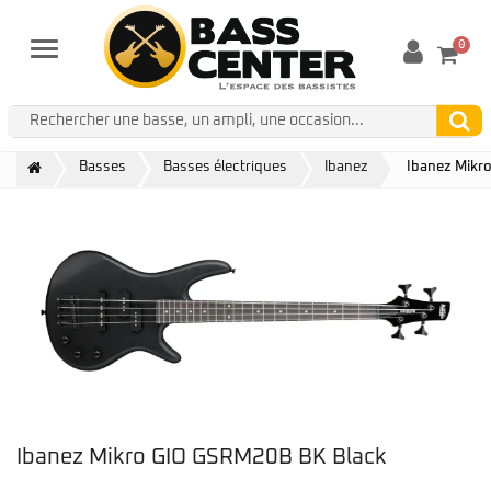
0
Menu
Basses
Basses électriques
Ibanez
Ibanez Mikr
Ibanez Mikro GIO GSRM20B BK Black