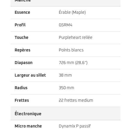
Manche
Essence
Érable (Maple)
Profil
GSRM4
Touche
Purpleheart reliée
Repères
Points blancs
Diapason
726 mm (28.6″)
Largeur au sillet
38 mm
Radius
350 mm
Frettes
22 frettes medium
Électronique
Micro manche
Dynamix P passif