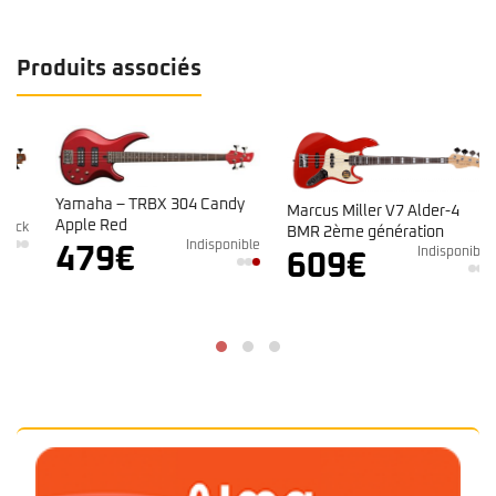
Produits associés
Yamaha – TRBX 304 Candy
Marcus Miller V7 Alder-4
Apple Red
k
BMR 2ème génération
Indisponible
479
€
Indisponible
609
€