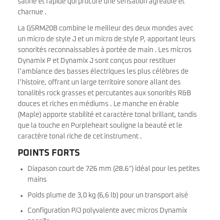
satiné et rapide qui procure une sensation agréable et
charnue .
La GSRM20B combine le meilleur des deux mondes avec
un micro de style J et un micro de style P, apportant leurs
sonorités reconnaissables à portée de main . Les micros
Dynamix P et Dynamix J sont conçus pour restituer
l’ambiance des basses électriques les plus célèbres de
l’histoire, offrant un large territoire sonore allant des
tonalités rock grasses et percutantes aux sonorités R&B
douces et riches en médiums . Le manche en érable
(Maple) apporte stabilité et caractère tonal brillant, tandis
que la touche en Purpleheart souligne la beauté et le
caractère tonal riche de cet instrument .
POINTS FORTS
Diapason court de 726 mm (28.6″) idéal pour les petites
mains
Poids plume de 3,0 kg (6,6 lb) pour un transport aisé
Configuration P/J polyvalente avec micros Dynamix