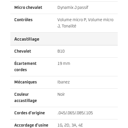
Micro chevalet
Dynamix J passif
Contrôles
Volume micro P, Volume micro
J, Tonalité
Accastillage
Chevalet
B10
Écartement
19 mm
cordes
Mécaniques
Ibanez
Couleur
Noir
accastillage
Cordes d’origine
.045/.065/.085/.105
Accordage d’usine
1G, 2D, 3A, 4E