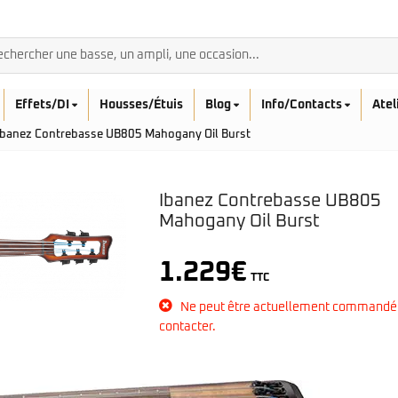
Effets/DI
Housses/Étuis
Blog
Info/Contacts
Atel
Ibanez Contrebasse UB805 Mahogany Oil Burst
Ibanez Contrebasse UB805
Mahogany Oil Burst
BASSES ACOUSTIQ
1.229
€
Breedlove
TTC
Rickenbacker
Fender
Sadowsky
Furch
Ne peut être actuellement commandé
Sandberg
Guild
contacter.
Sigma
Squier
Takamine
Affinity
Serie Mini