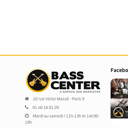
68
Faceb
22 rue Victor Massé - Paris 9
01 40 16 01 20
Mardi au samedi / 11h-13h et 14h30-
19h