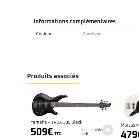
Informations complémentaires
Couleur
Sunburst
Produits associés
Marcus Miller V3-5 AWH 2ème génération
Marcus 
isponible
générat
479
€
Indisponible
TTC