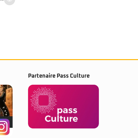
729
€
TTC
Partenaire Pass Culture