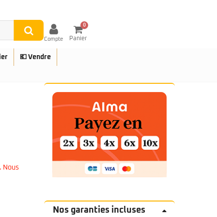
0
Panier
Compte
ier
💶 Vendre
UES
. Nous
Nos garanties incluses