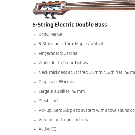
miKro
American Pro II
Contrebasse UB
Nouveau
American Pro Classic
Kala
American Ultra II
Lakland
5-String Electric Double Bass
American Vintage II
Marcus Miller Sire
Artist Series
Body: Maple
Nouveau
Serie F10
Vintera III
5-String neck-thru: Maple / walnut
Serie M2
Vintera II
Serie P5
Player II
Fingerboard: Jatoba
Serie P7
Made in Japan
White dot fretboard inlays
Nouveau
Serie U5
Standard
Serie V3
Gold Foil
Neck thickness at 1st fret: 35 mm / 12th fret: 42 
Serie V5
Flight
Diapason: 864 mm
Serie V7
Godin
Serie Z3
Guild
Largeur au sillet: 42 mm
Serie Z7
Gretsch
Plastic nut
Markbass
Exclusivité
GMR
Marleaux
Pickup: AeroSilk piezo system with active sound co
Bassforce
Music Man
Hagstrom
Volume and tone controls
Prodipe
Active EQ