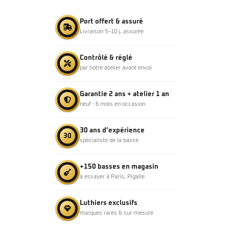
Port offert & assuré
Livraison 5–10 j, assurée
Contrôlé & réglé
par notre atelier avant envoi
Garantie 2 ans + atelier 1 an
neuf · 6 mois en occasion
30 ans d’expérience
30
spécialiste de la basse
+150 basses en magasin
à essayer à Paris, Pigalle
Luthiers exclusifs
marques rares & sur-mesure