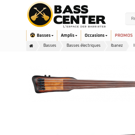
Basses
Amplis
Occasions
PROMOS
Basses
Basses électriques
Ibanez
Exclusivité
Aquilina
Höfner
Ashdown
Ibanez
Bacchus
Serie EHB
Cort
Serie SR
Danelectro
Serie SR Mezzo
Duvoisin
Serie Talman
Fender