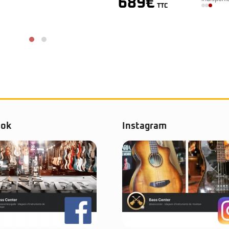
9
€
TTC
ook
Instagram