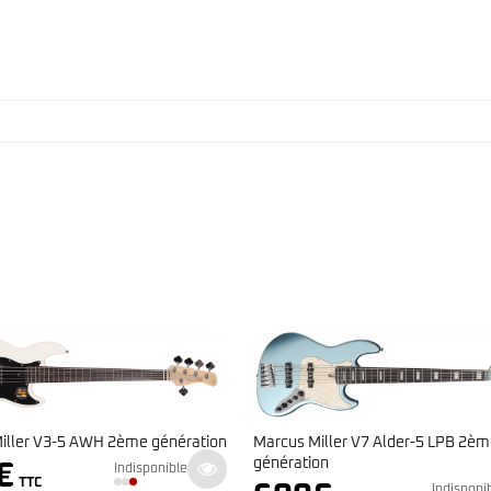
Yamaha – TRBX 505 Translucen
Miller V7 Alder-5 LPB 2ème
729
€
Indispo
ion
TTC
Indisponible