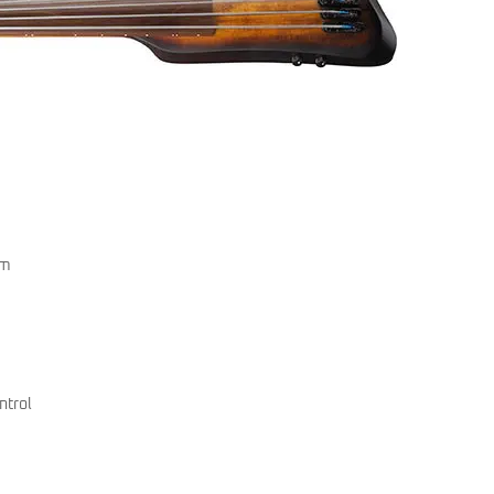
Classic Vibe Jazz Bass
Classic Vibe Precision
Classic Vibe Jaguar
Classic Vibe Mustang
BASSES UKULÉLÉS
Classic Vibe Telecaster
Paranormal
Cordoba
Sterling by Music Man
Fender
Kala
Série Stingray Short Scale
Ortega
Serie Stingray Ray2 Intro Series
Serie Stingray Ray4/5
Serie Stingray Ray24/25
mm
Serie Stingray Ray34/35
Warwick / Rockbass
Yamaha
Serie BB
Serie TRB
ntrol
Serie TRBX
Signature