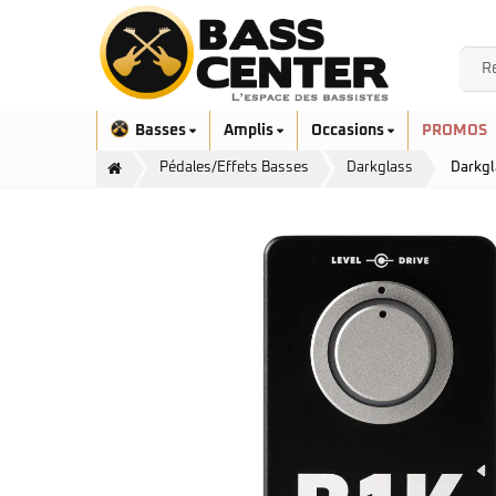
Basses
Amplis
Occasions
PROMOS
Pédales/Effets Basses
Darkglass
Darkgl
Exclusivité
Aquilina
Höfner
Ashdown
Ibanez
Bacchus
Serie EHB
Cort
Serie SR
Danelectro
Serie SR Mezzo
Duvoisin
Serie Talman
Fender