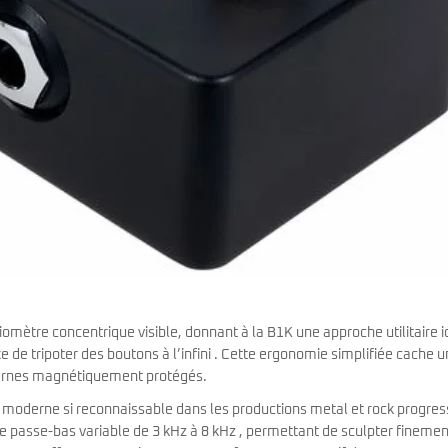
tiomètre concentrique visible, donnant à la B1K une approche utilitaire 
xe de tripoter des boutons à l’infini . Cette ergonomie simplifiée cache 
nternes magnétiquement protégés.
n moderne si reconnaissable dans les productions metal et rock progres
e passe-bas variable de 3 kHz à 8 kHz , permettant de sculpter finemen