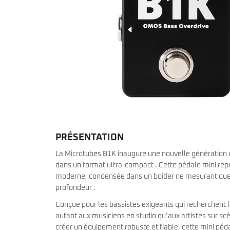
miKro
American Pro II
Contrebasse UB
Nouveau
American Pro Classic
Kala
American Ultra II
Lakland
American Vintage II
Marcus Miller Sire
Artist Series
Nouveau
Serie F10
Vintera III
Serie M2
Vintera II
Serie P5
Player II
Serie P7
Made in Japan
Nouveau
Serie U5
Standard
Serie V3
Gold Foil
Serie V5
Flight
PRÉSENTATION
Serie V7
Godin
Serie Z3
Guild
La Microtubes B1K inaugure une nouvelle génération de
Serie Z7
Gretsch
dans un format ultra-compact . Cette pédale mini repr
Markbass
Exclusivité
moderne, condensée dans un boîtier ne mesurant que 
GMR
Marleaux
profondeur .
Bassforce
Music Man
Hagstrom
Conçue pour les bassistes exigeants qui recherchent
Prodipe
autant aux musiciens en studio qu’aux artistes sur s
créer un équipement robuste et fiable, cette mini péda