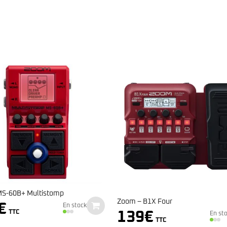
MXR M288 Bass Octave Deluxe
219
€
En st
TTC
B1X Four
€
En stock
TTC