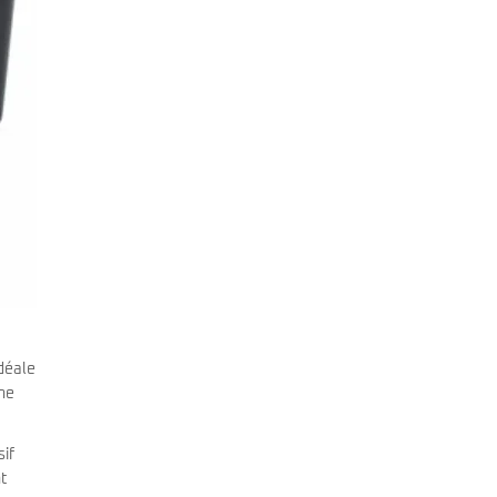
idéale
une
sif
t