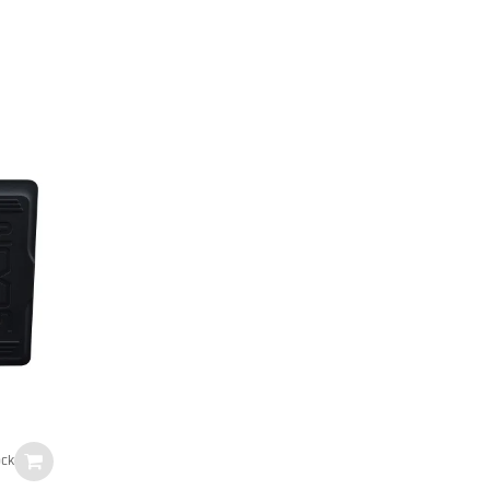
MXR M287 Sub Octave Bass Fuzz
279
€
ock
En stock
TTC
Zoom – B1 F
125
€