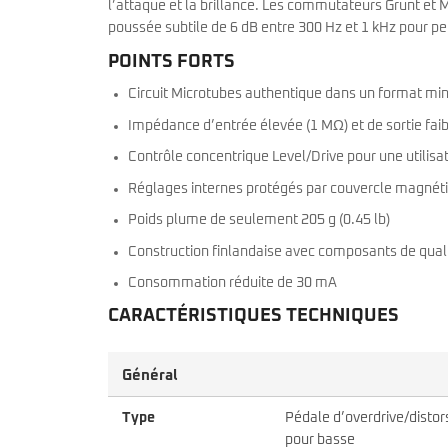
l’attaque et la brillance. Les commutateurs Grunt et
poussée subtile de 6 dB entre 300 Hz et 1 kHz pour per
POINTS FORTS
Circuit Microtubes authentique dans un format min
Impédance d’entrée élevée (1 MΩ) et de sortie faib
Contrôle concentrique Level/Drive pour une utilisat
Réglages internes protégés par couvercle magnéti
Poids plume de seulement 205 g (0.45 lb)
Construction finlandaise avec composants de quali
Consommation réduite de 30 mA
CARACTÉRISTIQUES TECHNIQUES
Général
Type
Pédale d’overdrive/distor
pour basse