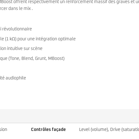
 MBoost offrent respectivement un renforcement massif des graves et u
cer dans le mix .
i révolutionnaire
le (1 kΩ) pour une intégration optimale
ion intuitive sur scène
que (Tone, Blend, Grunt, MBoost)
té audiophile
sion
Contrôles façade
Level (volume), Drive (saturati