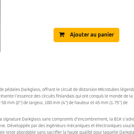
Classic Vibe Jazz Bass
Classic Vibe Precision
Classic Vibe Jaguar
Classic Vibe Mustang
BASSES UKULÉLÉS
Classic Vibe Telecaster
Paranormal
Ajouter au panier
Cordoba
Sterling by Music Man
Fender
Kala
Série Stingray Short Scale
Ortega
Serie Stingray Ray2 Intro Series
Serie Stingray Ray4/5
Serie Stingray Ray24/25
Serie Stingray Ray34/35
Warwick / Rockbass
 pédales Darkglass, offrant le circuit de distorsion Microtubes légend
Yamaha
ésente l’essence des circuits finlandais qui ont conquis le monde de la
Serie BB
50 mm (2″) de largeur, 100 mm (4″) de hauteur et 45 mm (1.75″) de
Serie TRB
Serie TRBX
Signature
 la signature Darkglass sans compromis d’encombrement, la B1K s’adr
cène. Développée par des ingénieurs mécaniques et électroniques souci
le reste abordable sans sacrifier la haute qualité pour laquelle Darkgl