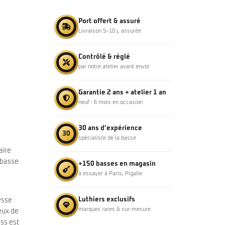
Port offert & assuré
Livraison 5–10 j, assurée
Contrôlé & réglé
par notre atelier avant envoi
Garantie 2 ans + atelier 1 an
neuf · 6 mois en occasion
30 ans d’expérience
30
spécialiste de la basse
aire
 basse
+150 basses en magasin
à essayer à Paris, Pigalle
Luthiers exclusifs
esse
marques rares & sur-mesure
eux de
ass est