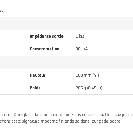
st
Impédance sortie
1 kΩ
Consommation
30 mA
Hauteur
100 mm (4″)
Poids
205 g (0.45 lb)
 sonore Darkglass dans un format mini sans concession. Un choix judici
cherchent cette signature moderne finlandaise dans leur pedalboard.