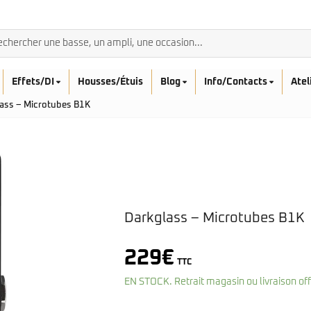
Effets/DI
Housses/Étuis
Blog
Info/Contacts
Atel
ass – Microtubes B1K
BASSES ACOUSTIQ
Breedlove
Darkglass – Microtubes B1K
Rickenbacker
Fender
Sadowsky
Furch
Sandberg
Guild
229
€
TTC
Sigma
Squier
Takamine
EN STOCK. Retrait magasin ou livraison of
Affinity
Serie Mini