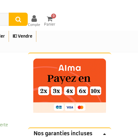
0
Panier
Compte
ier
💶 Vendre
UES
ferte
Nos garanties incluses