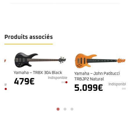
Produits associés
Yamaha – TRBX 304 Black
Yamaha – John Patitucci
Indisponible
TRBJP2 Natural
479
€
Indisponible
e
5.099
€