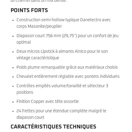
un chemin dans un mix dense.
POINTS FORTS
Construction semi-hollow typique Danelectro avec
corps Masonite/peuplier
Diapason court 756 mm (29,75″) pour un confort de jeu
optimal
Deux micros Lipstick à aimants Alnico pour le son
vintage caractéristique
Poids plume remarquable grâce aux matériaux choisis
Chevalet entièrement réglable avec pontets individuels
Contrôles empilés volume/tonalité et sélecteur 3
positions
Finition Copper avec tête assortie
24 frettes pour une étendue complète malgré le
diapason court
CARACTÉRISTIQUES TECHNIQUES