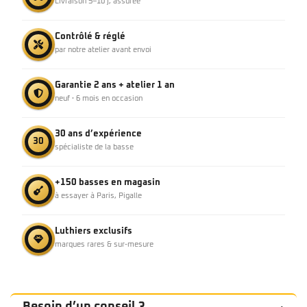
Livraison 5–10 j, assurée
Contrôlé & réglé
par notre atelier avant envoi
Garantie 2 ans + atelier 1 an
neuf · 6 mois en occasion
30 ans d’expérience
30
spécialiste de la basse
+150 basses en magasin
à essayer à Paris, Pigalle
Luthiers exclusifs
marques rares & sur-mesure