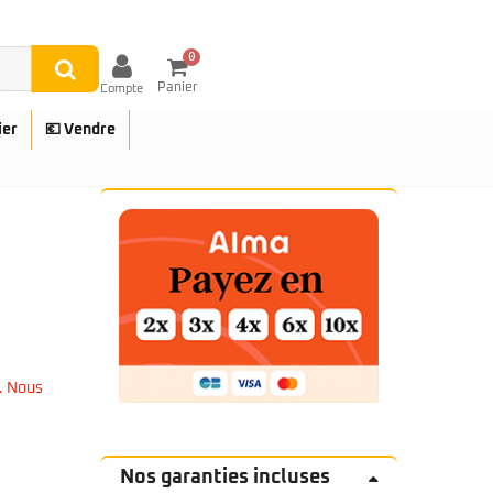
0
Panier
Compte
ier
💶 Vendre
UES
. Nous
Nos garanties incluses