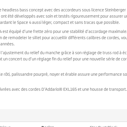
e headless bass concept avec des accordeurs sous licence Steinberger
ls ont été développés avec soin et testés rigoureusement pour assurer 
gardant le Space 4 aussi léger, compact et sans tracas que possible.
ce 4 est équipé d’une frette zéro pour une stabilité d’accordage maximale
in de remodeler le sillet pour accueillir différents calibres de cordes, vo
s années.
e l’ajustement du relief du manche grâce à son réglage de truss rod à é
nt un concert ou d’un réglage fin du relief pour une nouvelle série de co
le rôti, palissandre pourpré, noyer et érable assure une performance so
 livrées avec des cordes D’Addario® EXL165 et une housse de transport.