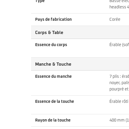
Type
Basse élec
headless 4
Pays de fabrication
Corée
Corps & Table
Essence du corps
Érable (so
Manche & Touche
Essence du manche
7 plis : éra
noyer, pal
pourpré et
Essence de la touche
Érable rôti
Rayon de la touche
400 mm (1