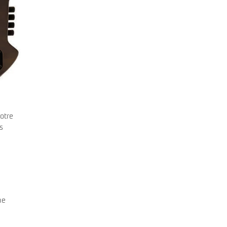
votre
s
me