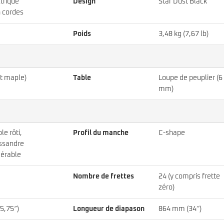
trique
Design
Star Dust Black
 cordes
Poids
3,48 kg (7,67 lb)
ft maple)
Table
Loupe de peuplier (6
mm)
ble rôti,
Profil du manche
C-shape
issandre
 érable
Nombre de frettes
24 (y compris frette
zéro)
5,75″)
Longueur de diapason
864 mm (34″)