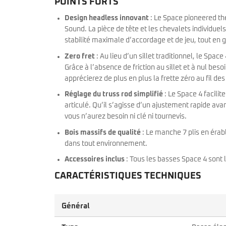
POINTS FORTS
Design headless innovant
: Le Space pioneered th
Sound. La pièce de tête et les chevalets individue
stabilité maximale d’accordage et de jeu, tout en 
Zero fret
: Au lieu d’un sillet traditionnel, le Spa
Grâce à l’absence de friction au sillet et à nul beso
apprécierez de plus en plus la frette zéro au fil de
Réglage du truss rod simplifié
: Le Space 4 facilit
articulé. Qu’il s’agisse d’un ajustement rapide ava
vous n’aurez besoin ni clé ni tournevis.
Bois massifs de qualité
: Le manche 7 plis en érab
dans tout environnement.
Accessoires inclus
: Tous les basses Space 4 sont
CARACTÉRISTIQUES TECHNIQUES
Général