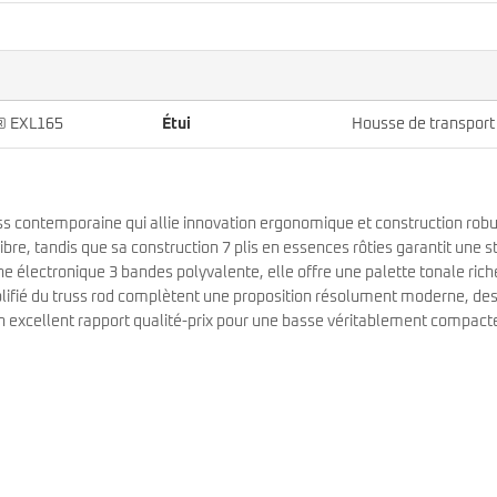
® EXL165
Étui
Housse de transport
ss contemporaine qui allie innovation ergonomique et construction robu
ibre, tandis que sa construction 7 plis en essences rôties garantit une st
e électronique 3 bandes polyvalente, elle offre une palette tonale rich
mplifié du truss rod complètent une proposition résolument moderne, de
n excellent rapport qualité-prix pour une basse véritablement compact