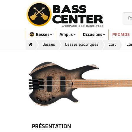
Basses
Amplis
Occasions
PROMOS
Basses
Basses électriques
Cort
Cor
Exclusivité
Aquilina
Höfner
Ashdown
Ibanez
Bacchus
Serie EHB
Cort
Serie SR
Danelectro
Serie SR Mezzo
Duvoisin
PRÉSENTATION
Serie Talman
Fender