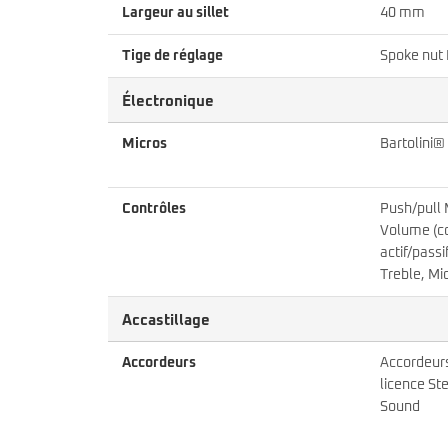
Largeur au sillet
40 mm
Tige de réglage
Spoke nut
Électronique
Micros
Bartolini®
Contrôles
Push/pull
Volume (
actif/passi
Treble, Mi
Accastillage
Accordeurs
Accordeur
licence St
Sound