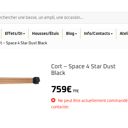
Effets/DI
Housses/Étuis
Blog
Info/Contacts
Atel
t – Space 4 Star Dust Black
Cort – Space 4 Star Dust
Black
BASSES ACOUSTIQ
Breedlove
759
€
Rickenbacker
TTC
Fender
Sadowsky
Furch
Ne peut être actuellement commandé
Sandberg
Guild
contacter.
Sigma
Squier
Takamine
Affinity
Serie Mini