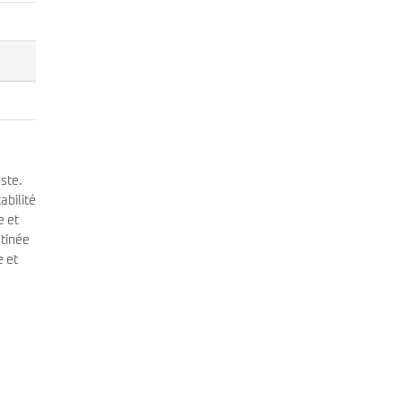
ste.
abilité
e et
stinée
e et