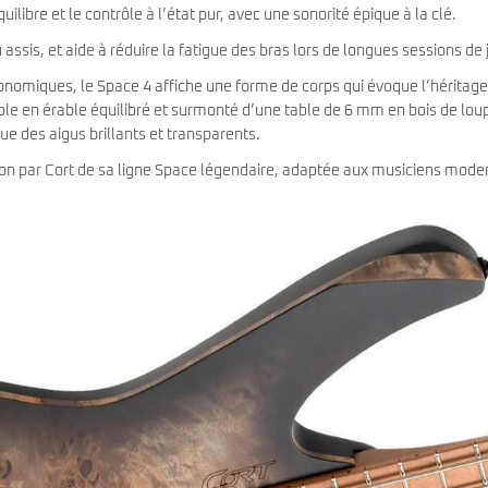
Classic Vibe Jazz Bass
ilibre et le contrôle à l’état pur, avec une sonorité épique à la clé.
Classic Vibe Precision
assis, et aide à réduire la fatigue des bras lors de longues sessions de 
Classic Vibe Jaguar
Classic Vibe Mustang
nomiques, le Space 4 affiche une forme de corps qui évoque l’héritage
BASSES UKULÉLÉS
Classic Vibe Telecaster
le en érable équilibré et surmonté d’une table de 6 mm en bois de lou
Paranormal
Cordoba
que des aigus brillants et transparents.
Sterling by Music Man
Fender
sation par Cort de sa ligne Space légendaire, adaptée aux musiciens mode
Kala
Série Stingray Short Scale
Ortega
Serie Stingray Ray2 Intro Series
Serie Stingray Ray4/5
Serie Stingray Ray24/25
Serie Stingray Ray34/35
Warwick / Rockbass
Yamaha
Serie BB
Serie TRB
Serie TRBX
Signature