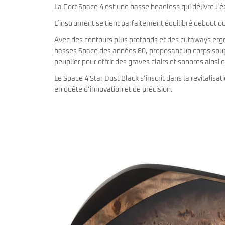
miKro
La Cort Space 4 est une basse headless qui délivre l’équ
American Pro II
Contrebasse UB
Nouveau
American Pro Classic
L’instrument se tient parfaitement équilibré debout ou 
Kala
American Ultra II
Lakland
Avec des contours plus profonds et des cutaways ergo
American Vintage II
Marcus Miller Sire
basses Space des années 80, proposant un corps soup
Artist Series
peuplier pour offrir des graves clairs et sonores ainsi 
Nouveau
Serie F10
Vintera III
Serie M2
Vintera II
Le Space 4 Star Dust Black s’inscrit dans la revitali
Serie P5
Player II
en quête d’innovation et de précision.
Serie P7
Made in Japan
Nouveau
Serie U5
Standard
Serie V3
Gold Foil
Serie V5
Flight
Serie V7
Godin
Serie Z3
Guild
Serie Z7
Gretsch
Markbass
Exclusivité
GMR
Marleaux
Bassforce
Music Man
Hagstrom
Prodipe