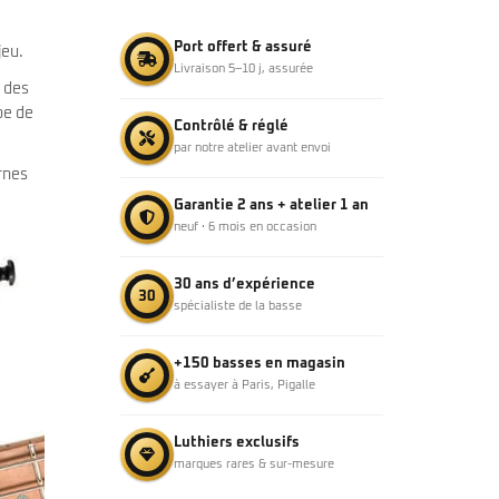
Port offert & assuré
jeu.
Livraison 5–10 j, assurée
 des
pe de
Contrôlé & réglé
par notre atelier avant envoi
rnes
Garantie 2 ans + atelier 1 an
neuf · 6 mois en occasion
30 ans d’expérience
30
spécialiste de la basse
+150 basses en magasin
à essayer à Paris, Pigalle
Luthiers exclusifs
marques rares & sur-mesure