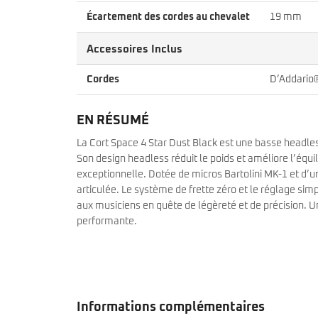
Écartement des cordes au chevalet
19 mm
Accessoires Inclus
Cordes
D’Addario
EN RÉSUMÉ
La Cort Space 4 Star Dust Black est une basse headle
Son design headless réduit le poids et améliore l’équil
exceptionnelle. Dotée de micros Bartolini MK-1 et d’un
articulée. Le système de frette zéro et le réglage si
aux musiciens en quête de légèreté et de précision. U
performante.
Informations complémentaires