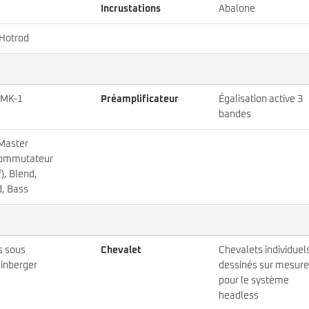
Incrustations
Abalone
 Hotrod
 MK-1
Préamplificateur
Égalisation active 3
bandes
 Master
commutateur
f), Blend,
d, Bass
s sous
Chevalet
Chevalets individuel
einberger
dessinés sur mesure
pour le système
headless