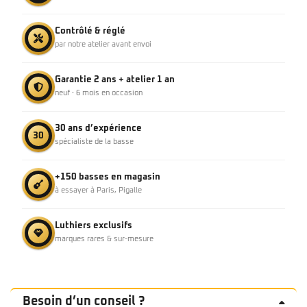
Contrôlé & réglé
par notre atelier avant envoi
Garantie 2 ans + atelier 1 an
neuf · 6 mois en occasion
30 ans d’expérience
30
spécialiste de la basse
+150 basses en magasin
à essayer à Paris, Pigalle
Luthiers exclusifs
marques rares & sur-mesure
Besoin d’un conseil ?