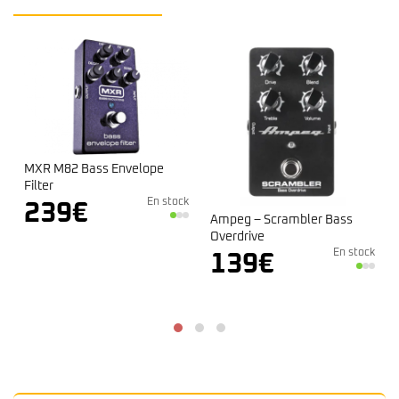
M82 Bass Envelope
r
En stock
39
€
Ampeg – Scrambler Bass
Ampeg – 
Overdrive
139
En stock
139
€