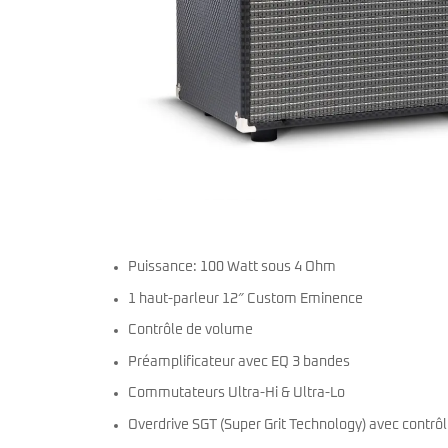
miKro
American Pro II
Contrebasse UB
Nouveau
American Pro Classic
Kala
American Ultra II
Lakland
American Vintage II
Marcus Miller Sire
Artist Series
Nouveau
Serie F10
Vintera III
Serie M2
Vintera II
Serie P5
Player II
Serie P7
Made in Japan
Nouveau
Serie U5
Standard
Serie V3
Gold Foil
Serie V5
Flight
Puissance: 100 Watt sous 4 Ohm
Serie V7
Godin
Serie Z3
Guild
1 haut-parleur 12″ Custom Eminence
Serie Z7
Gretsch
Contrôle de volume
Markbass
Exclusivité
GMR
Marleaux
Préamplificateur avec EQ 3 bandes
Bassforce
Music Man
Commutateurs Ultra-Hi & Ultra-Lo
Hagstrom
Prodipe
Overdrive SGT (Super Grit Technology) avec contrôl