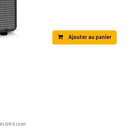
Classic Vibe Jazz Bass
Classic Vibe Precision
Classic Vibe Jaguar
Classic Vibe Mustang
BASSES UKULÉLÉS
Classic Vibe Telecaster
Paranormal
Cordoba
Ajouter au panier
Sterling by Music Man
Fender
Kala
Série Stingray Short Scale
Ortega
Serie Stingray Ray2 Intro Series
Serie Stingray Ray4/5
Serie Stingray Ray24/25
Serie Stingray Ray34/35
Warwick / Rockbass
Yamaha
Serie BB
Serie TRB
Serie TRBX
Signature
es Grit & Level