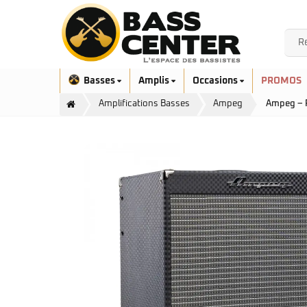
Basses
Amplis
Occasions
PROMOS
Amplifications Basses
Ampeg
Ampeg – 
Exclusivité
Aquilina
Höfner
Ashdown
Ibanez
Bacchus
Serie EHB
Cort
Serie SR
Danelectro
Serie SR Mezzo
Duvoisin
Serie Talman
Fender