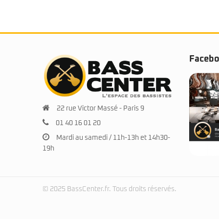
Faceb
22 rue Victor Massé - Paris 9
01 40 16 01 20
Mardi au samedi / 11h-13h et 14h30-
19h
© 2025 BassCenter.fr. Tous droits réservés.