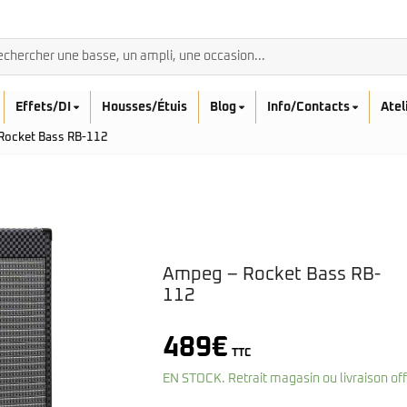
Effets/DI
Housses/Étuis
Blog
Info/Contacts
Atel
Rocket Bass RB-112
BASSES ACOUSTIQ
Ampeg – Rocket Bass RB-
Breedlove
Rickenbacker
Fender
112
Sadowsky
Furch
Sandberg
Guild
489
€
Sigma
Squier
TTC
Takamine
Affinity
EN STOCK. Retrait magasin ou livraison of
Serie Mini