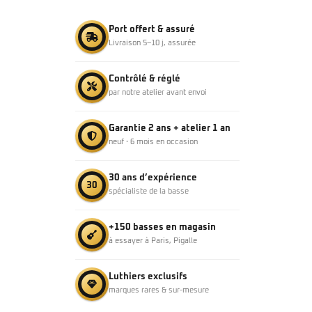
Port offert & assuré
Livraison 5–10 j, assurée
Contrôlé & réglé
par notre atelier avant envoi
Garantie 2 ans + atelier 1 an
neuf · 6 mois en occasion
30 ans d’expérience
30
spécialiste de la basse
+150 basses en magasin
à essayer à Paris, Pigalle
Luthiers exclusifs
marques rares & sur-mesure