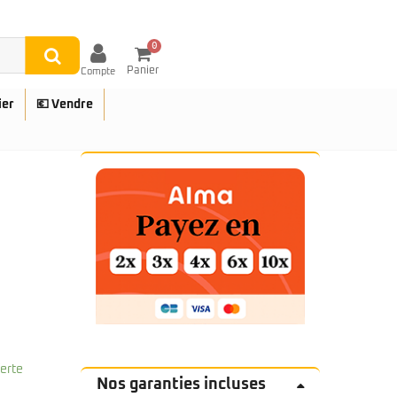
0
Panier
Compte
ier
💶 Vendre
UES
ferte
Nos garanties incluses