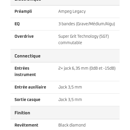
Préampli
Ampeg Legacy
EQ
3 bandes (Grave/Médium/Aigu)
Overdrive
Super Grit Technology (SGT)
commutable
Connectique
Entrées
2× jack 6,35 mm (0dB et -15dB)
instrument
Entrée auxiliaire
Jack 3,5 mm
Sortie casque
Jack 3,5 mm
Finition
Revêtement
Black diamond