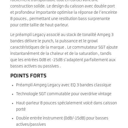
facilement transportable tout en conservant une
construction solide. Le design du caisson avec double port
et profondeur importante optimise la réponse de l’enceinte
8 pouces , permettant une restitution bass surprenante
pour cette taille de haut-parleur.
Le préampli Legacy associé au stack de tonalité Ampeg 3
bandes délivre le punch, la puissance et le growl
caractéristiques de la marque . Le commutateur SGT ajoute
instantanément de la chaleur et de la saturation , tandis
que les entrées 0dB et -15dB s’adaptent parfaitement aux
basses actives ou passives .
POINTS FORTS
Préampli Ampeg Legacy avec EQ 3 bandes classique
Technologie SGT commutable pour overdrive vintage
Haut-parleur 8 pouces spécialement voicé dans caisson
porté
Double entrée instrument (0dB/-15dB) pour basses
actives/passives