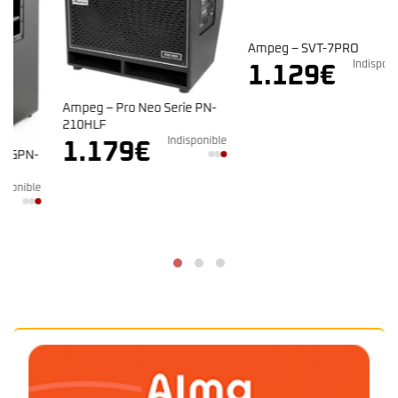
Ampeg – SVT-7PRO
Indisponible
1.129
€
Ampeg – Pro Neo Serie PN-
210HLF
Indisponible
1.179
€
e