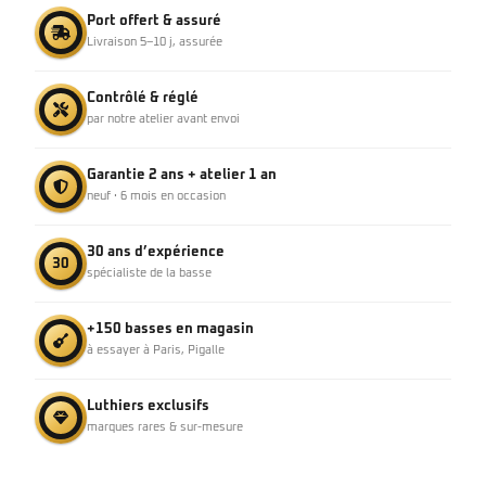
Port offert & assuré
Livraison 5–10 j, assurée
Contrôlé & réglé
par notre atelier avant envoi
Garantie 2 ans + atelier 1 an
neuf · 6 mois en occasion
30 ans d’expérience
30
spécialiste de la basse
+150 basses en magasin
à essayer à Paris, Pigalle
Luthiers exclusifs
marques rares & sur-mesure