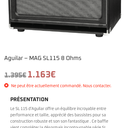
Aguilar – MAG SL115 8 Ohms
Le
Le
1.163
€
1.395
€
prix
prix
initial
actuel
Ne peut être actuellement commandé. Nous contacter.
était :
est :
1.395€.
1.163€.
PRÉSENTATION
Le SL 115 d’Aguilar offre un équilibre incroyable entre
performance et taille, apprécié des bassistes pour sa
construction robuste et son son fantastique . Ce baffle
vient compléter la désormais incontournable série SL