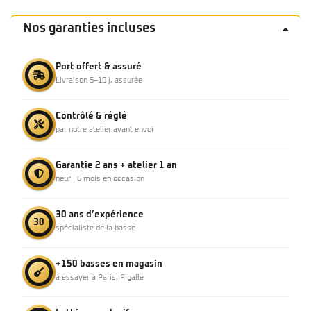
Nos garanties incluses
Port offert & assuré
Livraison 5–10 j, assurée
Contrôlé & réglé
par notre atelier avant envoi
Garantie 2 ans + atelier 1 an
neuf · 6 mois en occasion
30 ans d’expérience
30
spécialiste de la basse
+150 basses en magasin
à essayer à Paris, Pigalle