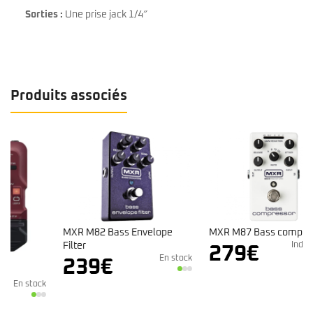
Sorties :
Une prise jack 1/4″
Produits associés
MXR M82 Bass Envelope
MXR M87 Bass compressor
Filter
Indisponible
279
€
En stock
239
€
k