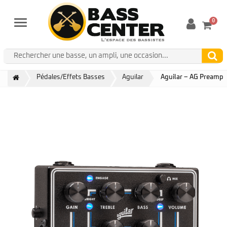
0
Menu
Pédales/Effets Basses
Aguilar
Aguilar – AG Preamp