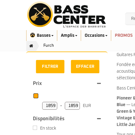
Basses
Amplis
Occasions
PROMOS
Furch
Guitares 
Fondée en
FILTRER
EFFACER
acoustiqu
sélection
Prix
Bass Cen
Exclusivité
Aquilina
Höfner
Pioneer &
Ashdown
Ibanez
Blue
— Le 
-
EUR
Bacchus
Minimum Price
Maximum Price
Green & 
Serie EHB
Cort
Vintage 
Disponibilités
Serie SR
Danelectro
Little Ja
Serie SR Mezzo
Duvoisin
En stock
Serie Talman
Fender
Tous nos