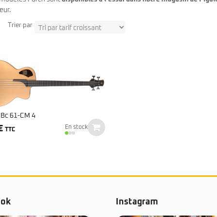
Classic Vibe Jazz Bass
eur.
Classic Vibe Precision
Classic Vibe Jaguar
Trier par
Classic Vibe Mustang
BASSES UKULÉLÉS
Classic Vibe Telecaster
Paranormal
Cordoba
Sterling by Music Man
Fender
Kala
Série Stingray Short Scale
Ortega
Serie Stingray Ray2 Intro Series
Serie Stingray Ray4/5
Serie Stingray Ray24/25
 Bc 61-CM 4
Serie Stingray Ray34/35
€
En stock
TTC
Warwick / Rockbass
Yamaha
Serie BB
Serie TRB
Serie TRBX
Signature
ook
Instagram