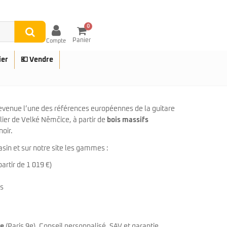
0
Panier
Compte
ier
💶 Vendre
evenue l’une des références européennes de la guitare
ier de Velké Němčice, à partir de
bois massifs
noir.
UES
sin et sur notre site les gammes :
artir de 1 019 €)
ts
le
(Paris 9e). Conseil personnalisé, SAV et garantie