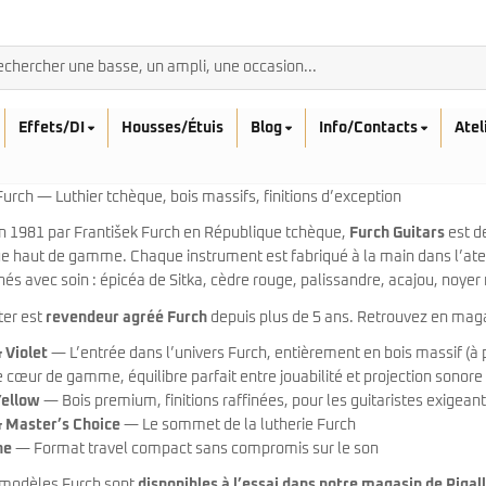
Effets/DI
Housses/Étuis
Blog
Info/Contacts
Atel
Furch — Luthier tchèque, bois massifs, finitions d’exception
 1981 par František Furch en République tchèque,
Furch Guitars
est d
e haut de gamme. Chaque instrument est fabriqué à la main dans l’atel
nés avec soin : épicéa de Sitka, cèdre rouge, palissandre, acajou, noyer 
BASSES ACOUSTIQ
ter est
revendeur agréé Furch
depuis plus de 5 ans. Retrouvez en maga
Breedlove
Rickenbacker
Fender
 Violet
— L’entrée dans l’univers Furch, entièrement en bois massif (à p
Sadowsky
Furch
cœur de gamme, équilibre parfait entre jouabilité et projection sonore
Sandberg
Guild
Yellow
— Bois premium, finitions raffinées, pour les guitaristes exigean
Sigma
Squier
& Master’s Choice
— Le sommet de la lutherie Furch
Takamine
ne
— Format travel compact sans compromis sur le son
Affinity
Serie Mini
 modèles Furch sont
disponibles à l’essai dans notre magasin de Pigal