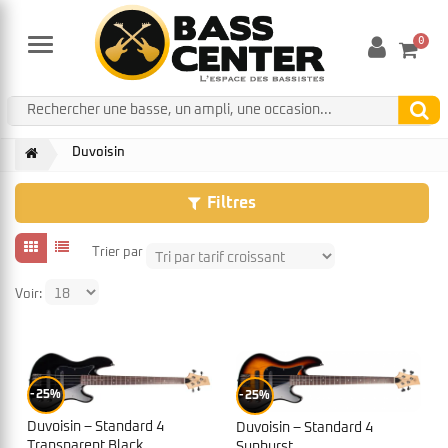
0
Menu
Duvoisin
Filtres
Trier par
Voir:
25%
25%
Duvoisin – Standard 4
Duvoisin – Standard 4
Transparent Black
Sunburst