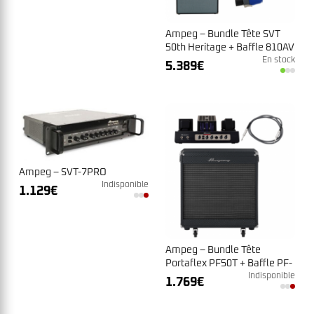
Ampeg – Bundle Tête SVT
50th Heritage + Baffle 810AV
En stock
5.389
€
Ampeg – SVT-7PRO
Indisponible
1.129
€
Ampeg – Bundle Tête
Portaflex PF50T + Baffle PF-
115HE
Indisponible
1.769
€