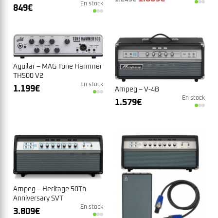
En stock
prix
prix
849
€
initial
actuel
était :
est :
1.249€.
1.089€.
Aguilar – MAG Tone Hammer
TH500 V2
En stock
1.199
€
Ampeg – V-4B
En stock
1.579
€
Ampeg – Heritage 50Th
Anniversary SVT
En stock
3.809
€