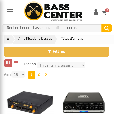
0
Menu
Amplifications Basses
Têtes d'amplis
Filtres
Trier par
1
2
Voir: