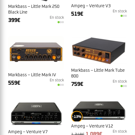
Ampeg – Venture V3
Markbass – Little Mark 250
En stock
Black Line
519
€
En stock
399
€
Markbass – Little Mark Tube
Markbass – Little Mark IV
800
En stock
En stock
559
€
759
€
13%
Ampeg – Venture V12
Ampeg – Venture V7
En stock
Le
Le
1.089
€
1.249
€