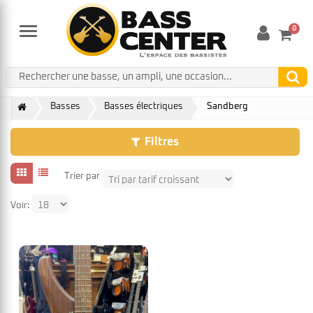
0
Menu
Basses
Basses électriques
Sandberg
Filtres
Trier par
Voir: