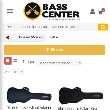
0
Menu
Housses/Valises
Ritter
Filtres
Trier par
Voir:
Ritter Housse Evilard Atlantic
Ritter Housse Evilard Sea