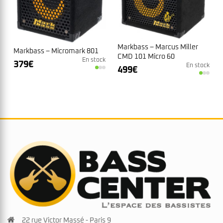
Markbass – Marcus Miller
Markbass – Micromark 801
CMD 101 Micro 60
En stock
379
€
En stock
499
€
22 rue Victor Massé - Paris 9