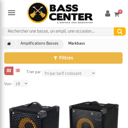
0
Menu
Amplifications Basses
Markbass
Filtres
Trier par
Voir: