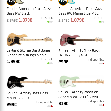
20%
20%
Fender American Pro II Jazz
Fender American Pro II Jazz
Bass RW Miami Blue MBL
Bass RW Black
En stock
En stock
Le
Le
Le
Le
1.879
€
1.879
€
2.349
€
2.349
€
prix
prix
prix
prix
initial
actuel
initial
actuel
était :
est :
était :
est :
2.349€.
1.879€.
2.349€.
1.879€.
Lakland Skyline Daryl Jones
Squier – Affinity Jazz Bass
Signature 4 strings Maple
LRL Burgundy Mist
Neck Natural
En stock
Indisponible
1.999
€
299
€
Squier – Affinity Precision
Squier – Affinity Jazz Bass
Jazz MN WPG Surf Green
MN BPG Black
Indisponible
Indisponible
319
€
299
€