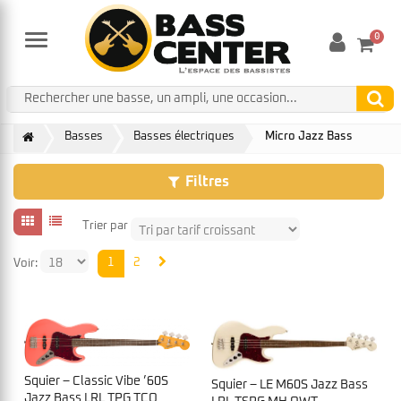
0
Menu
Basses
Basses électriques
Micro Jazz Bass
Filtres
Trier par
1
2
Voir:
Squier – Classic Vibe ’60S
Squier – LE M60S Jazz Bass
Jazz Bass LRL TPG TCO