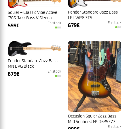
Fender Standard Jazz Bass
Squier – Classic Vibe Active
LRL WPG 3TS
’70S Jazz Bass V Sienna
En stock
Sunburst
En stock
679
€
599
€
Fender Standard Jazz Bass
MN BPG Black
En stock
679
€
Occasion Squier Jazz Bass
MIJ Sunburst N° O625377
1993/1994
En stock