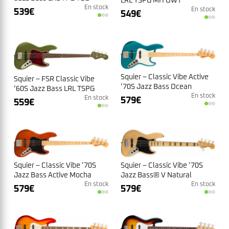
LRL TSPG MH OWT
Tahitian Corail
En stock
En stock
539
€
549
€
Squier – Classic Vibe Active
Squier – FSR Classic Vibe
’70S Jazz Bass Ocean
’60S Jazz Bass LRL TSPG
Turquoise
En stock
OLV
En stock
579
€
559
€
Squier – Classic Vibe ’70S
Squier – Classic Vibe ’70S
Jazz Bass Active Mocha
Jazz Bass® V Natural
En stock
En stock
579
€
579
€