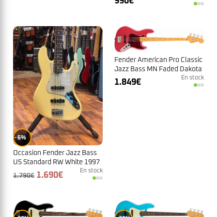
990
€
Fender American Pro Classic
Jazz Bass MN Faded Dakota
Red
En stock
1.849
€
6%
Occasion Fender Jazz Bass
US Standard RW White 1997
+ Flight N°N7205151
En stock
Le
Le
1.690
€
1.790
€
prix
prix
initial
actuel
était :
est :
1.790€.
1.690€.