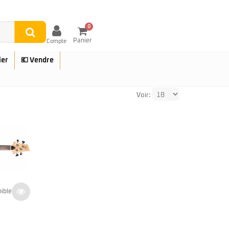
0
Panier
Compte
ier
💶 Vendre
Voir:
UES
nible