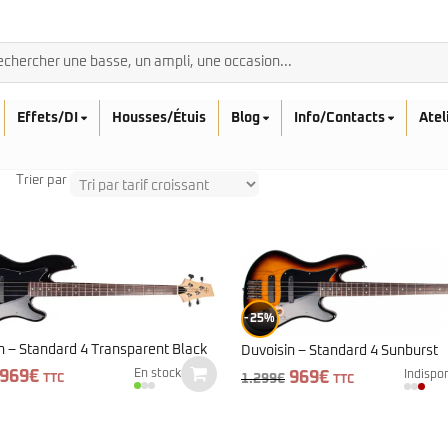
Effets/DI
Housses/Étuis
Blog
Info/Contacts
Atel
Trier par
BASSES ACOUSTIQ
Breedlove
Rickenbacker
25%
Fender
Sadowsky
Furch
n – Standard 4 Transparent Black
Duvoisin – Standard 4 Sunburst
Sandberg
Guild
Le
Le
969
€
Le
Le
969
€
En stock
Indispo
1.299
€
TTC
TTC
Sigma
Squier
prix
prix
prix
prix
initial
actuel
Takamine
initial
actuel
Affinity
était :
est :
était :
est :
Serie Mini
1.299€.
969€.
1.299€.
969€.