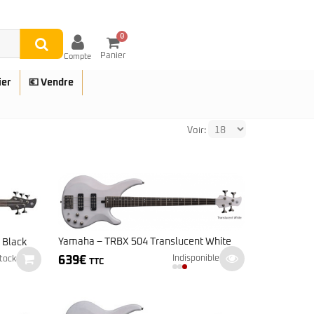
0
Panier
Compte
ier
💶 Vendre
Voir:
UES
Yamaha – TRBX 504 Translucent White
 Black
639
€
Indisponible
tock
TTC