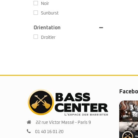
Noir
Sunburst
Orientation
Droitier
Faceb
22 rue Victor Massé - Paris 9
01 40 16 01 20