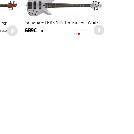
Yamaha – TRBX 505 Translucent White
urst
689
€
Indisponible
nible
TTC