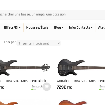
Effets/DI
Housses/Étuis
Blog
Info/Contacts
Atel
Trier par
BASSES ACOUSTIQ
Breedlove
Rickenbacker
Fender
Sadowsky
Furch
– TRBX 504 Translucent Black
Yamaha – TRBX 505 Translucent
Sandberg
Guild
729
€
En stock
En s
TTC
TTC
Sigma
Squier
Takamine
Affinity
Serie Mini