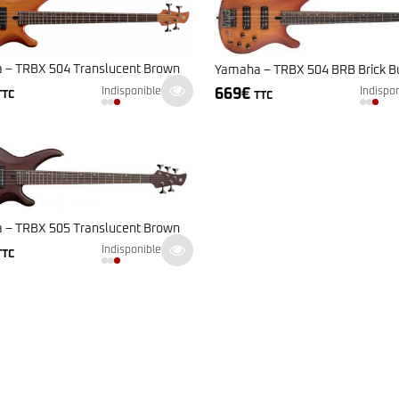
Classic Vibe Jazz Bass
Classic Vibe Precision
Classic Vibe Jaguar
Classic Vibe Mustang
 – TRBX 504 Translucent Brown
Yamaha – TRBX 504 BRB Brick B
BASSES UKULÉLÉS
Classic Vibe Telecaster
669
€
Indisponible
Indispo
TTC
TTC
Paranormal
Cordoba
Sterling by Music Man
Fender
Kala
Série Stingray Short Scale
Ortega
Serie Stingray Ray2 Intro Series
Serie Stingray Ray4/5
Serie Stingray Ray24/25
Serie Stingray Ray34/35
 – TRBX 505 Translucent Brown
Warwick / Rockbass
Indisponible
TTC
Yamaha
Serie BB
Serie TRB
Serie TRBX
Signature