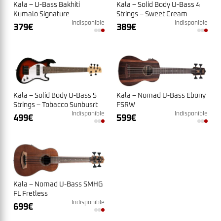
Kala – Solid Body U-Bass 4
Kala – U-Bass Bakhiti
Strings – Sweet Cream
Kumalo Signature
Indisponible
Indisponible
389
€
379
€
Kala – Nomad U-Bass Ebony
Kala – Solid Body U-Bass 5
FSRW
Strings – Tobacco Sunbusrt
Indisponible
Indisponible
599
€
499
€
Kala – Nomad U-Bass SMHG
FL Fretless
Indisponible
699
€