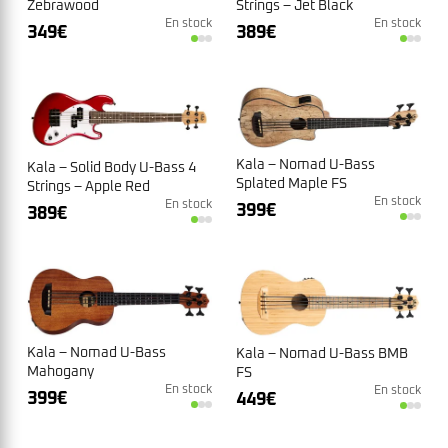
Zebrawood
Strings – Jet Black
En stock
En stock
349
€
389
€
Kala – Nomad U-Bass
Kala – Solid Body U-Bass 4
Splated Maple FS
Strings – Apple Red
En stock
En stock
399
€
389
€
Kala – Nomad U-Bass
Kala – Nomad U-Bass BMB
Mahogany
FS
En stock
En stock
399
€
449
€