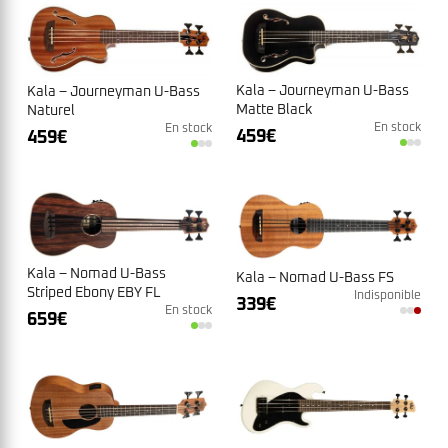
Kala – Journeyman U-Bass
Kala – Journeyman U-Bass
Matte Black
Naturel
En stock
En stock
459
€
459
€
Kala – Nomad U-Bass
Kala – Nomad U-Bass FS
Striped Ebony EBY FL
Indisponible
339
€
Fretless
En stock
659
€