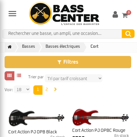
0
Menu
Basses
Basses électriques
Cort
Filtres
Trier par
1
2
Voir:
Cort Action PJ OPBC Rouge
Cort Action PJ OPB Black
En stock