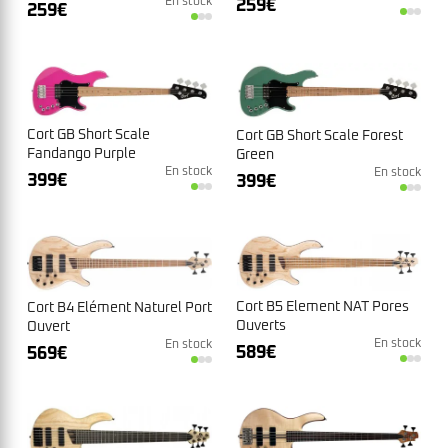
259
€
En stock
259
€
Cort GB Short Scale
Cort GB Short Scale Forest
Fandango Purple
Green
En stock
En stock
399
€
399
€
Cort B5 Element NAT Pores
Cort B4 Elément Naturel Port
Ouverts
Ouvert
En stock
En stock
589
€
569
€