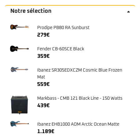
Notre sélection
Prodipe PB80 RA Sunburst
279
€
Fender CB-60SCE Black
359
€
Ibanez SR305EDXCZM Cosmic Blue Frozen
Mat
559
€
Markbass - CMB 121 Black Line - 150 Watts
439
€
Ibanez EHB1000 AOM Arctic Ocean Matte
1.189
€