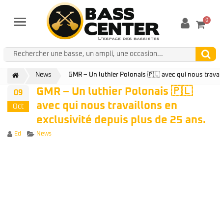
0
Menu
News
GMR – Un luthier Polonais 🇵🇱 avec qui nous travai
GMR – Un luthier Polonais 🇵🇱
09
avec qui nous travaillons en
Oct
exclusivité depuis plus de 25 ans.
Author
Categories
Ed
News