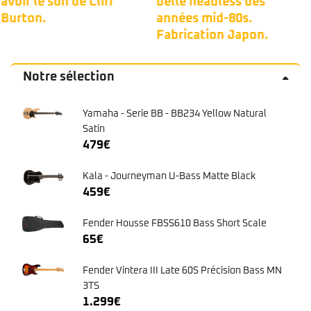
belle headless des
Bongo 4h dans une
années mid-80s.
couleur bleu peu
Fabrication Japon.
commune. 🦅
Notre sélection
Yamaha - Serie BB - BB234 Yellow Natural
Satin
479
€
Kala - Journeyman U-Bass Matte Black
459
€
Fender Housse FBSS610 Bass Short Scale
65
€
Fender Vintera III Late 60S Précision Bass MN
3TS
1.299
€