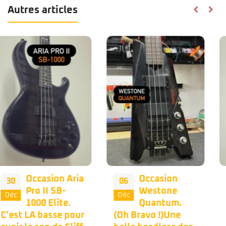
Autres articles
Occasion
Nous vous
06
02
Westone
proposons
Déc
Déc
Quantum.
une belle
(Oh Bravo !)Une
occasion Musicman