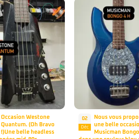
Nous vous proposons
Occasion – Musi
28
une belle occasion
Bongo 5 HH Stea
Nov
Musicman Bongo 4h
Black ‍