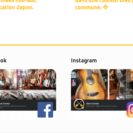
une couleur bleu peu
une. 🦅
ook
Instagram