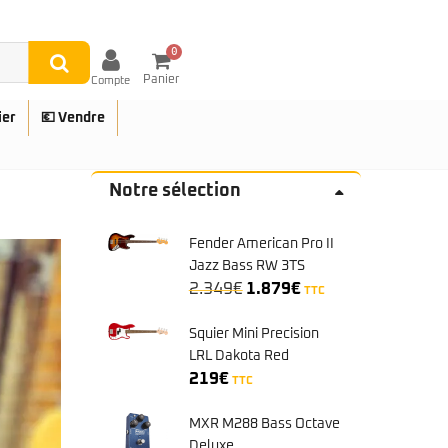
0
Panier
Compte
ier
💶 Vendre
Notre sélection
Fender American Pro II
UES
Jazz Bass RW 3TS
Le
Le
Sunburst
2.349
€
1.879
€
TTC
prix
prix
initial
actuel
Squier Mini Precision
était :
est :
LRL Dakota Red
2.349€.
1.879€.
219
€
TTC
MXR M288 Bass Octave
Deluxe