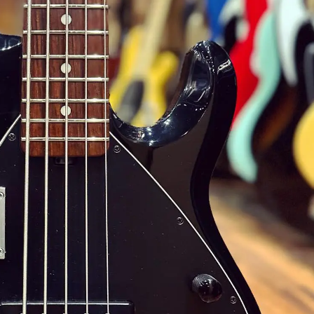
Classic Vibe Jazz Bass
Classic Vibe Precision
Classic Vibe Jaguar
Classic Vibe Mustang
BASSES UKULÉLÉS
Classic Vibe Telecaster
Paranormal
Cordoba
Sterling by Music Man
Fender
Kala
Série Stingray Short Scale
Ortega
Serie Stingray Ray2 Intro Series
Serie Stingray Ray4/5
Serie Stingray Ray24/25
Serie Stingray Ray34/35
Warwick / Rockbass
Yamaha
Serie BB
Serie TRB
Serie TRBX
Signature