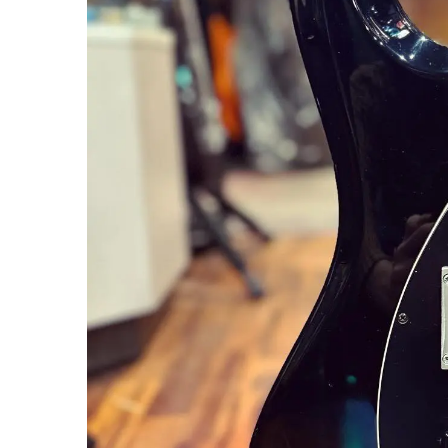
miKro
American Pro II
Contrebasse UB
Nouveau
American Pro Classic
Kala
American Ultra II
Lakland
American Vintage II
Marcus Miller Sire
Artist Series
Nouveau
Serie F10
Vintera III
Serie M2
Vintera II
Serie P5
Player II
Serie P7
Made in Japan
Nouveau
Serie U5
Standard
Serie V3
Gold Foil
Serie V5
Flight
Serie V7
Godin
Serie Z3
Guild
Serie Z7
Gretsch
Markbass
Exclusivité
GMR
Marleaux
Bassforce
Music Man
Hagstrom
Prodipe