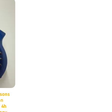
cMan
Occasion – Warwick
25
24
lth
Corvette 4 Double $$
Nov
Nov
Blue Satin de 2007.