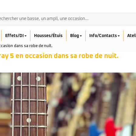
Effets/DI
Housses/Étuis
Blog
Info/Contacts
Atel
ccasion dans sa robe de nuit.
ray 5 en occasion dans sa robe de nuit.
BASSES ACOUSTIQ
Breedlove
Rickenbacker
Fender
Sadowsky
Furch
Sandberg
Guild
Sigma
Squier
Takamine
Affinity
Serie Mini