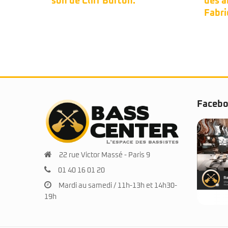
des années mid-80s.
dans 
Fabrication Japon.
comm
Faceb
22 rue Victor Massé - Paris 9
01 40 16 01 20
Mardi au samedi / 11h-13h et 14h30-