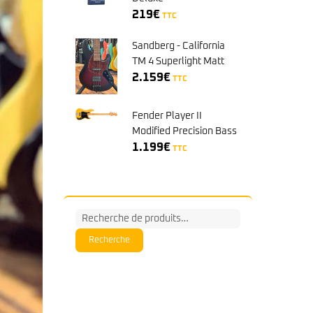
219
€
TTC
Sandberg - California
TM 4 Superlight Matt
Redburst PF N°47269
2.159
€
TTC
Fender Player II
Modified Precision Bass
MN SSY Sunshine
1.199
€
TTC
Yellow
Recherche
pour :
Recherche