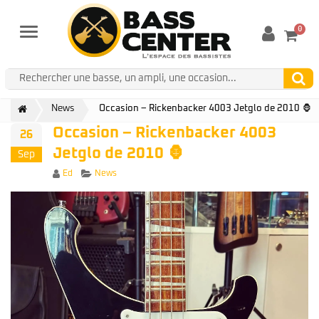
0
Menu
News
Occasion – Rickenbacker 4003 Jetglo de 2010 🦍
Occasion – Rickenbacker 4003
26
Jetglo de 2010 🦍
Sep
Author
Categories
Ed
News