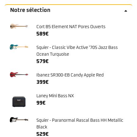
Notre sélection
Cort B5 Element NAT Pores Ouverts
589
€
Squier - Classic Vibe Active '70S Jazz Bass
Ocean Turquoise
579
€
Ibanez SR300-EB Candy Apple Red
399
€
Laney Mini Bass NX
99
€
Squier - Paranormal Rascal Bass HH Metallic
Black
529
€