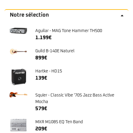
Notre sélection
Aguilar - MAG Tone Hammer TH500
1.199
€
Guild B-140E Naturel
899
€
Hartke - HD15
139
€
Squier - Classic Vibe '70S Jazz Bass Active
Mocha
579
€
MXR M108S EQ Ten Band
209
€