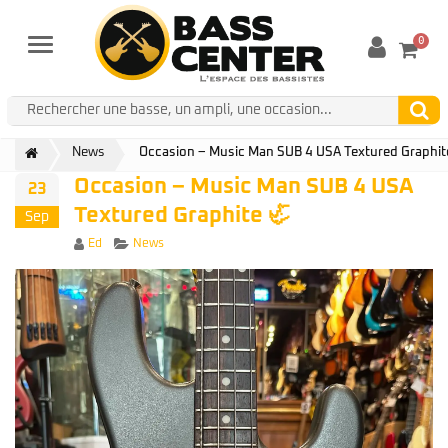
0
Menu
News
Occasion – Music Man SUB 4 USA Textured Graphit
Occasion – Music Man SUB 4 USA
23
Textured Graphite 🦏
Sep
Author
Categories
Ed
News