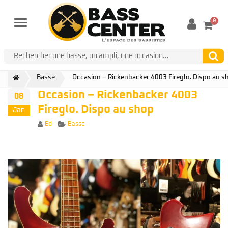
0
Menu
Basse
Occasion – Rickenbacker 4003 Fireglo. Dispo au s
Occasion – Rickenbacker 4003
08
Fireglo. Dispo au shop
Jan
Author
Categories
Ed
Basse