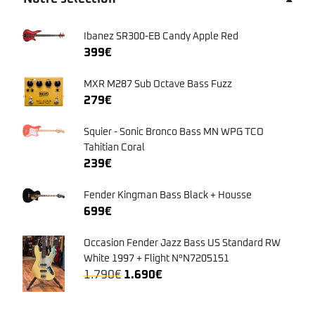
Ibanez SR300-EB Candy Apple Red
399
€
MXR M287 Sub Octave Bass Fuzz
279
€
Squier - Sonic Bronco Bass MN WPG TCO
Tahitian Coral
239
€
Fender Kingman Bass Black + Housse
699
€
Occasion Fender Jazz Bass US Standard RW
White 1997 + Flight N°N7205151
Le
Le
1.790
€
1.690
€
prix
prix
initial
actuel