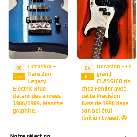
Occasion –
Occasion – Le
08
04
Rare Zon
grand
Juin
Juin
Legacy
CLASSICO de
Electric Blue
chez Fender avec
datant des années
cette Precision
1986/1989. Manche
Bass de 1998 dans
graphite.
son bel étui
finition tweed. 🤩
Notre sélection