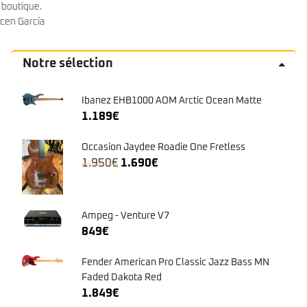
Notre sélection
Ibanez EHB1000 AOM Arctic Ocean Matte
1.189
€
Occasion Jaydee Roadie One Fretless
Le
Le
1.950
€
1.690
€
prix
prix
initial
actuel
était :
est :
Ampeg - Venture V7
1.950€.
1.690€.
849
€
Fender American Pro Classic Jazz Bass MN
Faded Dakota Red
1.849
€
Yamaha - Serie BB - BB235 Yellow Natural
Satin
529
€