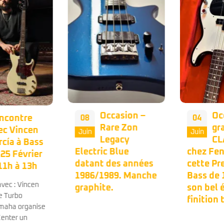
Occasion –
Occasion – Le
08
04
Rare Zon
grand
Juin
Juin
Legacy
CLASSICO de
Electric Blue
chez Fender avec
datant des années
cette Precision
1986/1989. Manche
Bass de 1998 dans
graphite.
son bel étui
finition tweed. 🤩